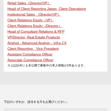
Retail Sales（Director/VP）
Head of Client Reporting Japan, Client Operations
Institutional Sales （Director/VP）
Client Relations Equity（VP）
Client Relations Equity（Director）
Head of Consultant Relations & RFP
VP/Director, Real Estate Products
Analyst - Advanced Analyst – Infra CX
Client Reporting Vice President
Assistant Compliance Officer
Associate Compliance Officer
※上記以外にも非公開で募集中の求人情報が
2
件あります。
下記のいずれか、該当する方をお選びください。