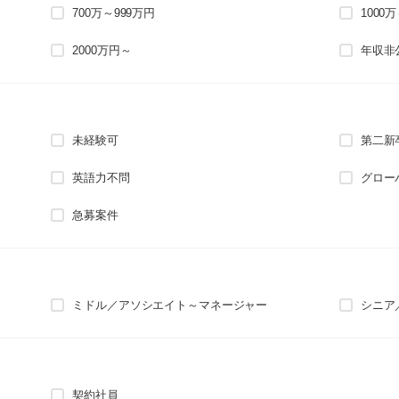
700万～999万円
1000
2000万円～
年収非
未経験可
第二新
英語力不問
グロー
急募案件
ミドル／アソシエイト～マネージャー
シニア
契約社員