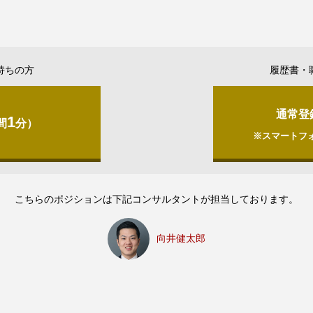
持ちの方
履歴書・
通常登
1
間
分）
※スマートフ
こちらのポジションは下記コンサルタントが担当しております。
向井健太郎