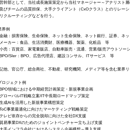
営幹部として、当社成長施策策定から当社マネージャー～アナリスト層
及びチームの品質担保、大手クライアント（CxOクラス）とのリレー
リクルーティングなどを行う。
業界例
金融：損害保険、生命保険、ネット生命保険、ネット銀行、証券、ネッ
メーカー：食品、生活消費財、医療機器、製薬、化粧品 等
小売：百貨店、家電量販店、自動車販売・流通、営業/販売アウトソー
BPO/SIer：BPO、広告代理店、建設コンサル、ITサービス 等
記他、官公庁、総合商社、不動産、研究機関、メディア等を含む業界リ
プロジェクト例
BPO領域における中期経営計画策定・新規事業企画
グローバルIT戦略立案/IT中長期ロードマップ策定
生成AIを活用した新規事業構想策定
ToC事業最適化に向けたマーケティング戦略策定
テレビ依存からの完全脱却に向けた全社DX支援
貿易事業DXのためのジョイントベンチャー立ち上げ支援
大手インフラ会社におけるシステム企画構想～導入支援