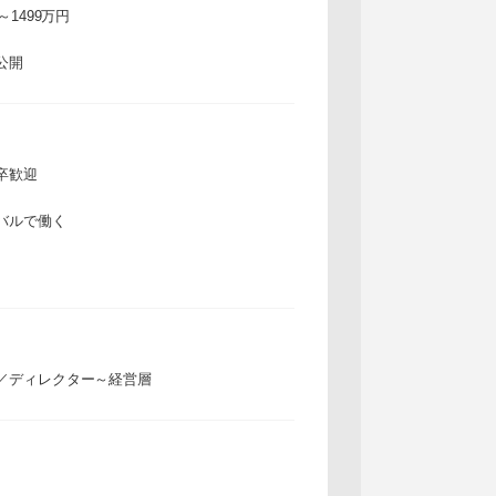
万～1499万円
公開
卒歓迎
バルで働く
／ディレクター～経営層