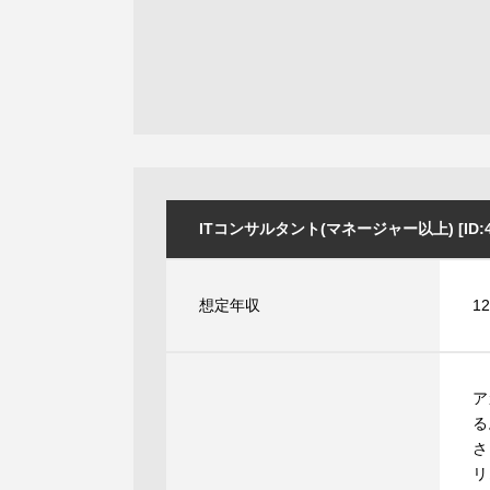
ITコンサルタント(マネージャー以上) [ID:41
想定年収
1
ア
る
さ
リ