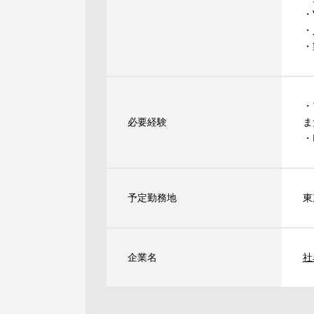
・
・
・
・
必要経験
ま
・
予定勤務地
東
企業名
社