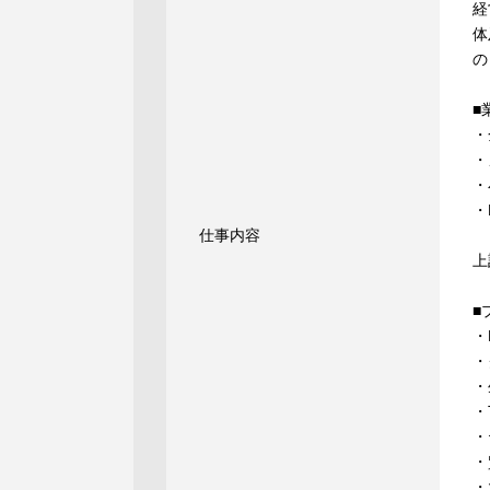
経
体
の
■
・
・
・
・
仕事内容
上
■
・
・
・
・
・
・
・