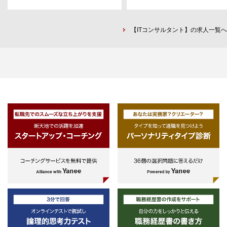
・アセットマネジメントプラットフ
・プロモーション全体の戦略立案
ォーム構築
ら実行
・海外事業進出支援
・配信する広告クリエイティブの
【ITコンサルタント】の求人一覧へ
・全社コスト削減
画・制作ディレクション
・新規広告媒体の開拓
プロジェクト事例
・予算策定および実績管理
・大手フィナンシャルホールディン
・KPIモニタリングおよび施策立
グスのウェルスマネジメント中長期
戦略立案・実行支援
◎サービス例
・大手証券会社のデジタルを活用し
・IT領域人材サービス「レバテッ
た営業改革・実行支援
ク」
・大手証券会社のAIを活用したコン
・メディカル領域人材サービス「
プライアンス・オペレーション改革
バウェル看護」
・大手証券会社のインベストメント
・若年層向けの人材サービス「ハ
バンキング業務改革
ラクティブ」「career ticket」
・大手銀行のアセットマネジメント
・オンライン診療サービス「レバ
プラットフォーム構築
リ」
・事務子会社の抜本的コスト削減
・M＆Aアドバイザリー「レバレ
ーズM&Aアドバイザリー」
・HR系SaaSプロダクト
「NALYSYS」