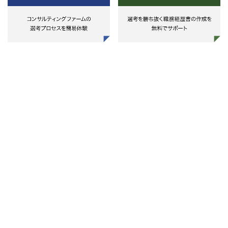
◎当ポジションの魅力
・1アカウントあたり数億円／年
どの運用責任を任されるため、で
る施策の幅も広くやりがいにつな
る（サイト改善やSNS、動画広告
WEB広告はほぼ触ることができ
・リスティング以外にも、アフィ
エイト、アドネットワーク、
Youtubeなど、広告運用に幅広く
わることができ、web集客を一人
担当できるスキルが身につく
・広告運用だけにとどまらず、事
課題に紐づいたクリエイティブ企
やディレクションまで幅広く携わ
ことができる
・CV／CPA／ROASといった一
な運用指標だけでなく、マーケテ
ング活動を通した事業効率の改善
で担当することができる
・積極的に新しいプロモーション
策を取り入れており、事例がなく
もチャレンジしていける
・広告運用担当としての専門性を