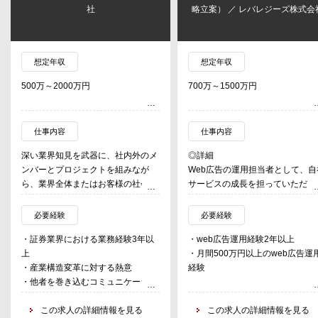
社
略立案） ／ レバレジーズ株式会
想定年収
想定年収
500万～2000万円
700万～1500万円
仕事内容
仕事内容
深い業界知見を武器に、社内外のメ
◎詳細
ンバーとプロジェクトを組みなが
Web広告の運用担当者として、自
ら、業界全体またはお客様の社会的
サービスの成長を担っていただき
価値・企業価値が向上するためのプ
す。
ラン策定や変革の実行をリードす
予算策定～企画提案～実行～運用
必要経験
必要経験
る。記のようなテーマに携わり、業
で一連の流れをお任せいたします
・証券業界における業務経験3年以
・web広告運用経験2年以上
界全体、お客様の変革を全面的に支
具体的には、以下の業務になりま
上
・月間500万円以上のweb広告運
援する。
（すべてではなく、適性を見なが
・産業構造変革に対する熱意
経験
・ウェルスマネジメント戦略立案・
調整）。
・他者を巻き込むコミュニケーショ
実行支援
・リスティング広告、ディスプレ
ン能力
・インベストメントバンキング業務
広告、アフィリエイト広告などの
この求人の詳細情報を見る
この求人の詳細情報を見る
改革
web集客でのCV数増加