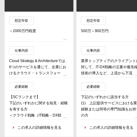
想定年収
想定年収
～2000万円程度
500万～900万円
仕事内容
仕事内容
Cloud Strategy & Architectureでは、
業界トップティアのクライアント
6つのサービスを通じて、企業にお
対して、IT-DX戦略の立案や最先
けるクラウド・トランスフォーメー
技術の導入など、上流から下流ま
ションやデジタル・トランスフォー
領域を問わず幅広いコンサルティ
メーションを支援しており、本ポジ
グサービスを提供する。
必要経験
必要経験
ションではそのうち、①クラウド戦
【SCランクまで】
下記のいずれかに該当する方
略やシステム刷新構想の策定
サイバーストラテジー
下記のいずれかに関する知見・経験
(1) 上記提供サービスにおける
②CCoE （Cloud Center of
・サイバー・オペレーションモ
を有する方
経験または同等の専門知識をお持
Excellence）設立・実行支援を担
ルの変革
＜クラウド戦略（IT戦略・DX戦略）
の方
う。クラウドを活用した、あるべき
・サイバーによるデジタル・ト
策定・アーキテクチャーデザインに
(2) 監査法人、コンサルティン
事業・業務・システム・組織の将来
ンスフォーメーション、事業戦略
関する知見・経験＞
この求人の詳細情報を見る
ァームでコンサルティング経験の
この求人の詳細情報を見る
像を描き、実現に向けたロードマッ
・サイバーセキュリティ戦略の
・業界問わず、クライアントのビジ
る方
プの策定を支援する。
画・立案