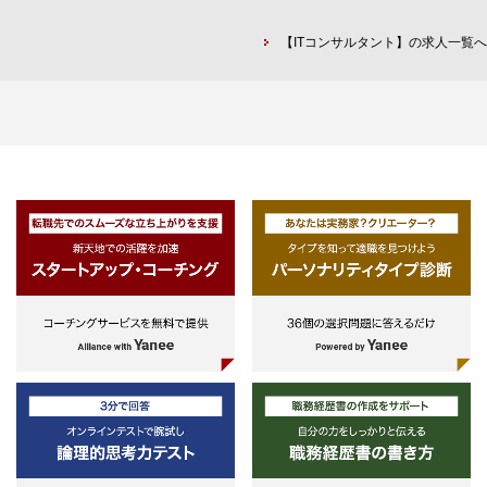
ネス・要件・要望を理解し、クラウ
(3) SIベンダー、事業会社でシ
・グローバルセキュリティガバ
ドを用いたシステム全体像を描いた
ム設計・開発経験のある方
具体的には、
ンスの確立
【ITコンサルタント】の求人一覧へ
経験
①クラウド戦略（IT戦略・DX戦略）
・M&Aにおけるサイバー戦略、
・企業システムの全体最適化に向け
策定、システム刷新構想策定
ードマップ策定
たエンタープライズ・アーキテクチ
ビジネス×業務×テクノロジーを掛け
・事業展開における各種レギュ
ャー（EA）定義やガバナンス推進
合わせた実効性のあるクラウド・ト
ーション対応
経験
ランスフォーメーション戦略やIT戦
・クラウドサービス（AWS、
略・DX戦略の策定、エンタープラ
データ＆プライバシー
Azure、GCPなど）を活用したアー
イズ・システム刷新における構想策
データ管理やプライバシー・個
キテクチャー設計、基盤構築経験
定を実施する。
情報保護における
また、策定した戦略（構想）の実現
-ガバナンス態勢の評価、整
＜システム刷新に関する知見・経験
計画から実行までをEnd to Endで支
備・運用
＞
援する。
-ソリューションの導入・運
・システム刷新における構想策定を
-規制や規格、基準等の調査
実施した経験（システムの現状分
②CCoE （Cloud Center of
コンプライアンスに関するアドバ
析、課題抽出、システムのあるべき
Excellence）設立・実行支援
ザリー
姿の定義など）
クラウド変革の実現に向けて遵守す
・情報提供依頼書（RFI）や提案依
べきガバナンスを定義・推進するこ
マネジメント（管理系）
頼書（RFP）を作成した経験
とを目的とした組織（CCoE）の設
・サイバーセキュリティに関連
・ソリューション選定やシステム開
立や実行推進を支援する。これによ
る規程等の整備
発ベンダー選定に関する経験（評価
り、クライアントにおけるクラウド
・中国サイバーセキュリティ法
設計や評価結果まとめなど）
変革のスピード向上や最適なシステ
対応支援