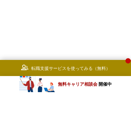
成した経験
・セキュリティ要件定義および
・企業におけるクラウドコストの可
本設計支援
視化やクラウドコストの取扱い（シ
・セキュリティバイデザイン
ョーバックやチャージバックなど）
（Security by Design）
に関するガイドを作成した経験
・クラウドセキュリティ（AWS
Azure、GCP）
＜求める人物像＞
・ゼロトラスト構想策定および
・新しいソリューションの開発や顧
計支援
客価値を産み出す活動に積極的に参
・IAMソリューション導入支援
画し、世の中にない新しいものを生
み出すマインドを持つ方
制御システム
転職支援サービスを使ってみる（無料）
・多様なステークホルダーと積極的
・制御システムのサイバーセキ
なコミュニケーションをとりながら
リティ管理態勢の整備支援や関連
クラウド領域および関連領域のデリ
程・セキュリティガイドラインの
無料キャリア相談会
開催中
バリーや受注に向けて能動的に動け
定支援
る方
・制御システムの管理的または
・エンジニアリングだけでなく、コ
術的サイバーセキュリティ評価、
カテゴリートップ
ンサルタントとして成長したい方
弱性診断や対策の調査・研究、レ
ート作成
【Mランク以上】
職種別求人情報
・制御システムのセキュリティ
上記のようなエンタープライズ向け
リューションの導入支援
のプロジェクトにおけるマネジメン