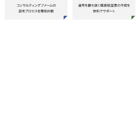
・業界別の業務アプリケーションの
ムアーキテクチャーによる品質確保
・海外テクノロジー規制対応支
要件定義、設計、開発経験（各種レ
やセキュリティの担保、人材・スキ
・ISMSやPCIDSS認証取得
ビュー含む）
ルの獲得や展開、適切なクラウドコ
・サイバーセキュリティに関連
ストの管理などを実現できる。
る法令準拠支援や雑誌またはWeb
＜ソリューション企画・導入に関す
門サイトへの寄稿もしくは書籍出
る知見・経験＞
最先端のテクノロジー知見と業界知
・セキュリティインシデント対
・事業企画からソリューション導入
見を併せ持ったコンサルタントがク
体制(CSIRT、PSIRT)の整備構築
による実現まで、一貫したフェーズ
ライアントの成長戦略の実現を支援
援や組織内連係演習支援
に関与された経験
する。
・インシデントの事後対応支援
・コンサルティング・ソリューショ
特に、企業におけるIT変革やデジタ
ンプロバイダ等の立場から、複数業
ル変革の戦略（構想）の策定に留ま
テクニカル（技術系）
種のソリューション導入PJにリーダ
らず、変革実現に向けた様々な活動
・Red Team Operations
的ポジションで関与された経験
をEnd to Endで推進する。
・製品に対するペネトレーショ
・社内IT企画等の立場から、業務部
テストの設計、実施
門との調整を行いつつソリューショ
・ネットワーク/Web/モバイル
ン導入PJに複数関与された経験
プリケーション脆弱性評価
・技術的セキュリティアーキテ
＜クラウド活用推進に関する知見・
チャの評価及び改善支援
経験＞
・デジタルフォレンジック
・企業システムのクラウド利用にお
・インシデント対応に係る技術
いて、アーキテクチャー標準やアー
支援および技術的演習支援
キテクチャーガイド、セキュリティ
標準やセキュリティー・ルールを作
システムインテグレーション