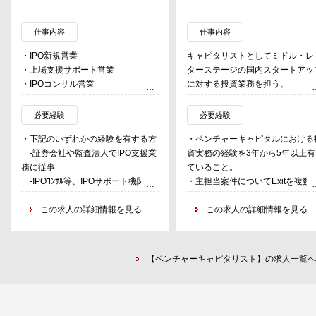
仕事内容
仕事内容
・IPO新規営業
キャピタリストとしてミドル・レ
・上場支援サポート営業
ターステージの国内スタートアッ
・IPOコンサル営業
に対する投資業務を担う。
・投資候補先の発掘
・投資候補先との面談、調査およ
必要経験
必要経験
分析
・下記のいずれかの経験を有する方
・ベンチャーキャピタルにおける
・投資にかかる条件交渉・締結な
-証券会社や監査法人でIPO支援業
資実務の経験を3年から5年以上有
・投資後のモニタリング
務に従事
ていること。
・投資家向け資料や定例報告資料
-IPOｺﾝｻﾙ等、IPOサポート機関で
・主担当案件についてExitを複数
どの資料作成
の業務経験
経験していると尚望ましい。
・機密保持契約や投資関連契約な
-金融機関(銀行、証券、生損保)で
この求人の詳細情報を見る
この求人の詳細情報を見る
の契約実務
の法人向け営業
・投資先株式の売却執行対応
-VC､CVC、投資銀行での投資業
・その他投資に係る業務
務経験
【ベンチャーキャピタリスト】の求人一覧へ
-会計事務所、コンサルティング
ファーム等での投資採算シミュレー
ション、バリュエーション等の経験