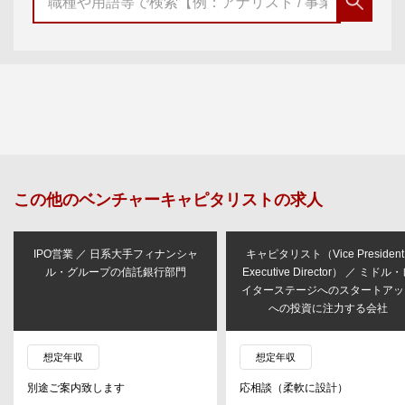
この他の
ベンチャーキャピタリスト
の求人
IPO営業 ／ 日系大手フィナンシャ
キャピタリスト（Vice President 
ル・グループの信託銀行部門
Executive Director） ／ ミドル
イターステージへのスタートアッ
への投資に注力する会社
想定年収
想定年収
別途ご案内致します
応相談（柔軟に設計）