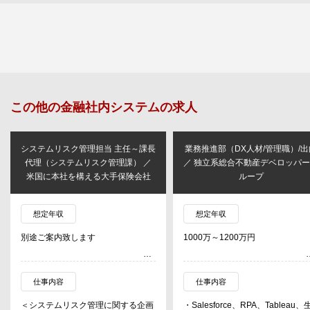
この他の
金融社内システム
の求人
システムリスク管理担当 主任～課長
業務推進部（DX人材/管理職）/出
代理（システムリスク管理課） ／
／ 独立系総合不動産デベロッパ
米国に本社を構える大手保険会社
ループ
想定年収
想定年収
別途ご案内致します
1000万～1200万円
仕事内容
仕事内容
＜システムリスク管理に関する企画
・Salesforce、RPA、Tableau、