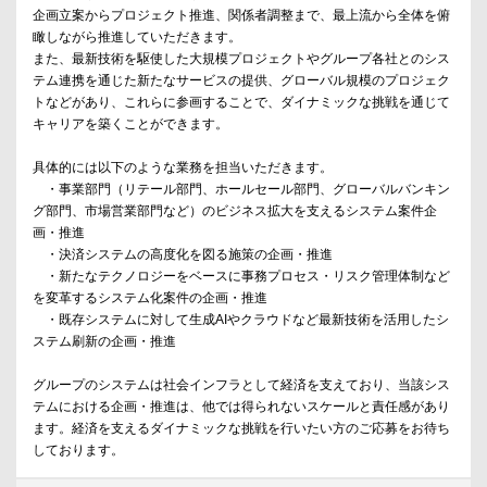
企画立案からプロジェクト推進、関係者調整まで、最上流から全体を俯
瞰しながら推進していただきます。
また、最新技術を駆使した大規模プロジェクトやグループ各社とのシス
テム連携を通じた新たなサービスの提供、グローバル規模のプロジェク
トなどがあり、これらに参画することで、ダイナミックな挑戦を通じて
キャリアを築くことができます。
具体的には以下のような業務を担当いただきます。
・事業部門（リテール部門、ホールセール部門、グローバルバンキン
グ部門、市場営業部門など）のビジネス拡大を支えるシステム案件企
画・推進
・決済システムの高度化を図る施策の企画・推進
・新たなテクノロジーをベースに事務プロセス・リスク管理体制など
を変革するシステム化案件の企画・推進
・既存システムに対して生成AIやクラウドなど最新技術を活用したシ
ステム刷新の企画・推進
グループのシステムは社会インフラとして経済を支えており、当該シス
テムにおける企画・推進は、他では得られないスケールと責任感があり
ます。経済を支えるダイナミックな挑戦を行いたい方のご応募をお待ち
しております。