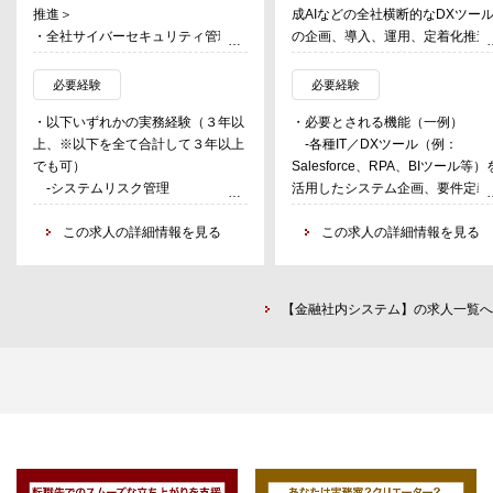
推進＞
成AIなどの全社横断的なDXツー
・全社サイバーセキュリティ管理態
の企画、導入、運用、定着化推進
勢の成熟度向上に向けたプログラム
・各部門の業務改善やデータ活用
の企画推進
向けた伴走支援（要件整理、プロ
必要経験
必要経験
・システムリスク管理フレームワー
ス改善、SaaS導入支援など）
・以下いずれかの実務経験（３年以
・必要とされる機能（一例）
クの企画/実施
・中長期のDXロードマップ策定、
上、※以下を全て合計して３年以上
-各種IT／DXツール（例：
・サイバーセキュリティ/システムリ
予算案の作成、IT投資効果の評価
でも可）
Salesforce、RPA、BIツール等）
スクに関連した各種メトリクスの管
よび経営層への報告
-システムリスク管理
活用したシステム企画、要件定義
理
・プロジェクト推進におけるベン
-システム監査
業務改善の経験
・サイバーセキュリティ/システムリ
ーコントロール（契約・進捗・品
-ITセキュリティ
この求人の詳細情報を見る
※Salesforce、RPA、Tableauな
この求人の詳細情報を見る
スクに関連したポリシー/スタンダー
管理）と、業務推進部内の体制整
の利用経験があれば尚可
ドの整備及び遵守状況のモニタリン
備・ナレッジ管理
-業務プロセス分析、データ分
グ
析、業務改善の実務経験および部
【金融社内システム】の求人一覧へ
横断のプロジェクト推進スキル
＜システムリスクの評価及び改善＞
-SaaS導入支援の経験（部門ヒ
・EUC/クラウドを含めたITシステム
リング、PoC設計、定着化支援な
に対するリスク評価
ど）と、ベンダーコントロールの
・リスク低減のための対策検討及び
務能力
実施（社員への意識啓発や教育を含
-中長期ロードマップ策定、IT予
め）
策定、経営層向け資料作成・説明
キル
＜ＩＴコンプライアンス関連事項の