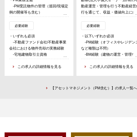
-PM受託物件の管理（巡回/現場定
動産運営・管理を行う不動産経営
例の開催等も含む）
行を通じて、収益・価値向上に向
-PMレポートの作成
たコンサル、サービスを提供する
-AMとの連携並びに管理・運営の
経験を積み、将来的には課長など
必要経験
必要経験
報告
ャリアアップを目指する。
・いずれも必須
・以下いずれか必須
-テナントリレーションの構築
-不動産ファンド会社/不動産事業
-PM経験（オフィスやレジデン
-賃貸契約の（再）契約手続き/入
会社における物件売却の実務経験
など種類は不問）
退去手続き等
-宅地建物取引士資格
-BM経験（建物の運営・管理な
-BM会社/工事関連の精査・発注・
ど）
管理 他
この求人の詳細情報を見る
-不動産業界における折衝経験
この求人の詳細情報を見る
・その他付随業務
-マンション管理組合の運営経
※PM業務経験者優遇
（マンションフロント）をお持ち
方
【アセットマネジメント（PM含む）】の求人一覧へ