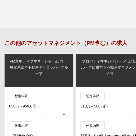
この他の
アセットマネジメント（PM含む）
の求人
PM業務／サブマネージャー/出向 ／
プロパティマネジメント ／ 上場
独立系総合不動産デベロッパーグル
ループに属する不動産マネジメン
ープ
会社
想定年収
想定年収
650万～950万円
510万～580万円
仕事内容
仕事内容
・PM業務全般
顧客(法人や個人オーナー)所有の