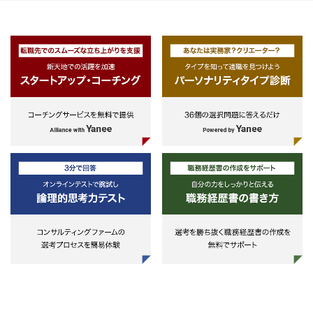
ィアソリューション販売に従事いた
＜社内事務処理＞
だきます。
また、業務の半分くらいの割合で
弊社の成長を支えてきた既存ソリュ
約書の作成や社内連絡などの事務
ーションだけでなく、投資家ニーズ
理をおこないます。基本的に午前
にいち早く応えるために、各金融事
は社内で事務処理、午後は担当エ
業会社様とのあらたな事業創出にむ
アの仲介業者さまへの営業となり
けた新ソリューション企画等も担っ
す。
ていただきます。
他にも、ご入居を希望されている
また、AI子会社や非金融事業会社様
客様へ重要事項説明も行いま
向けソリューションに関してもご担
当いただきます。両者においては弊
社としてあらたな事業創出を計画・
実行するために必要な業務（市場調
査等）も行っていただきますが、金
融ソリューションにとらわれない新
しい知見・ノウハウも重要となりま
す。
＜クライアントディベロップメント
セールス＞
新規顧客創出のためのあらゆるセー