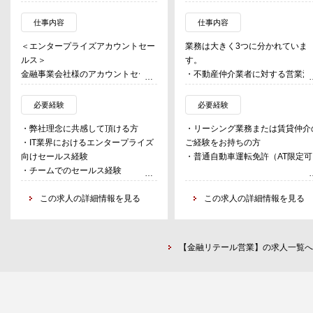
仕事内容
仕事内容
＜エンタープライズアカウントセー
業務は大きく3つに分かれていま
ルス＞
す。
金融事業会社様のアカウントセール
・不動産仲介業者に対する営業活
スに従事いただきます。
（リーシング）
アカウントプラン立案、カスタマー
・サブリース業務
必要経験
必要経験
リレーションの維持・構築等々様々
・社内事務処理
・弊社理念に共感して頂ける方
・リーシング業務または賃貸仲介
なKPIに対してプロアクティブに活
・IT業界におけるエンタープライズ
ご経験をお持ちの方
動し、チームをとりまとめ、目標を
＜リーシング＞
向けセールス経験
・普通自動車運転免許（AT限定可
共有する役割を担っていただきま
不動産仲介業者に当社物件をご案
・チームでのセールス経験
す。
していただくための資料作成や、
※金融業界でのセールス経験、金融
金融事業会社（銀行/証券/保険
の他、物件の情報提供や転居など
知識は不問
この求人の詳細情報を見る
この求人の詳細情報を見る
等々）だからといって金融システム
室発生時の入居促進支援を行い、
の知識が必要というわけではありま
社物件の入居率アップを目的とし
せん。上記の通りチームをとりまと
て、幅広くサポートしていきます
め、最高のパフォーマンスを創出す
【金融リテール営業】の求人一覧へ
るためのリーダシップが非常に重要
＜サブリース業務＞
なポジションとなります。
サブリース契約における賃料交渉
転貸者様への各種サービスのご案
＜ソリューションセールス＞
を行っていただきます。
主に金融事業会社様向けのフロンテ