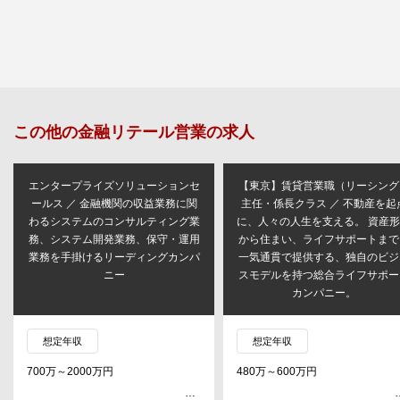
この他の
金融リテール営業
の求人
エンタープライズソリューションセ
【東京】賃貸営業職（リーシング
ールス ／ 金融機関の収益業務に関
主任・係長クラス ／ 不動産を起
わるシステムのコンサルティング業
に、人々の人生を支える。 資産
務、システム開発業務、保守・運用
から住まい、ライフサポートまで
業務を手掛けるリーディングカンパ
一気通貫で提供する、独自のビジ
ニー
スモデルを持つ総合ライフサポー
カンパニー。
想定年収
想定年収
700万～2000万円
480万～600万円