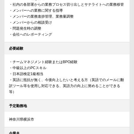
・社内の各部署からの業務プロセス切り出しとサテライトへの業務移管
・メンバーへの業務に関する指導
・メンバーの業務進捗管理、業務量調整
・メンバーからの相談受け
・問題発生時の調整
・会社へのレポーティング
必要経験
・チームマネジメント経験またはBPO経験
・中級以上のPCスキル
・日本語検定1級相当
・英語に抵抗が無く、今後向上したいと考える方（英語でのメールに翻
訳ツール等を使用し対応できる、英語力の向上に努めることができる
等）
予定勤務地
神奈川県横浜市
企業名