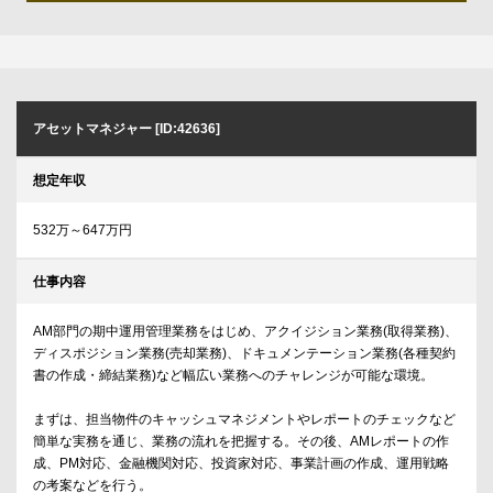
アセットマネジャー [ID:42636]
想定年収
532万～647万円
仕事内容
AM部門の期中運用管理業務をはじめ、アクイジション業務(取得業務)、
ディスポジション業務(売却業務)、ドキュメンテーション業務(各種契約
書の作成・締結業務)など幅広い業務へのチャレンジが可能な環境。
まずは、担当物件のキャッシュマネジメントやレポートのチェックなど
簡単な実務を通じ、業務の流れを把握する。その後、AMレポートの作
成、PM対応、金融機関対応、投資家対応、事業計画の作成、運用戦略
の考案などを行う。