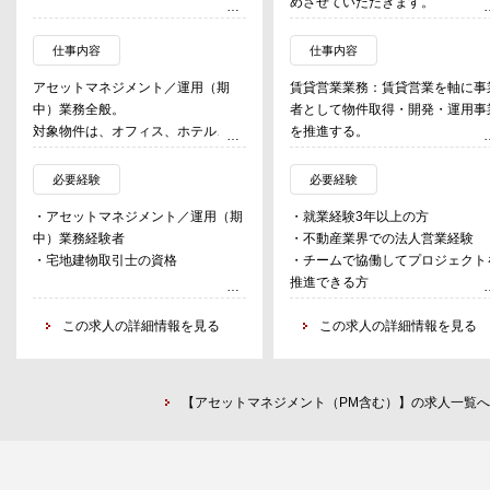
めさせていただきます。
仕事内容
仕事内容
アセットマネジメント／運用（期
賃貸営業業務：賃貸営業を軸に事
中）業務全般。
者として物件取得・開発・運用事
対象物件は、オフィス、ホテル、物
を推進する。
流施設、商業施設、高齢者住宅等。
・予算／実績値管理
(1) 取得検討段階：賃貸営業・事
必要経験
必要経験
・修繕／Capex対応
収支策定
・アセットマネジメント／運用（期
・就業経験3年以上の方
・決算等開示関連業務（投資家対応
・賃貸マーケット情報収集、分析
中）業務経験者
・不動産業界での法人営業経験
業務）
通して、取得検討物件をテナント
・宅地建物取引士の資格
・チームで協働してプロジェクト
・会計、税務対応
補企業へ提案し、テナントを誘致
推進できる方
・PMレポート等からの各種データ
ます。
・自主性、チャレンジ精神のある
集計等
・企業の賃借ニーズを起点とした
この求人の詳細情報を見る
この求人の詳細情報を見る
・物件の売却活動とクロージング業
得物件を取得部門と連携し創り出
務
ます。
・取得部門と連携し事業収支を策
し、物件を取得します。
【アセットマネジメント（PM含む）】の求人一覧へ
(2) 開発段階：商品企画・仕様調
テナント要望の仕様を建築設備設
へ反映する。開発中、仕様変更、
築コストや工期変動があった際、