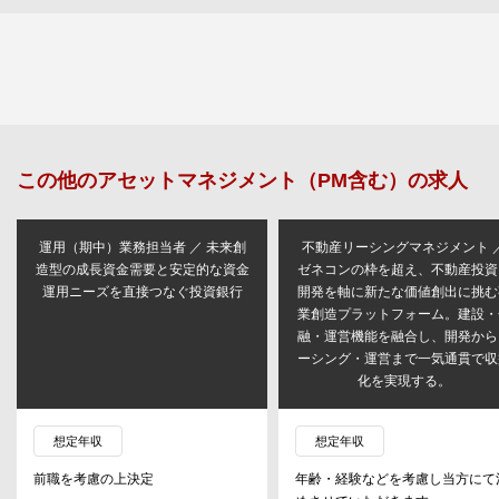
この他の
アセットマネジメント（PM含む）
の求人
運用（期中）業務担当者 ／ 未来創
不動産リーシングマネジメント 
造型の成長資金需要と安定的な資金
ゼネコンの枠を超え、不動産投資
運用ニーズを直接つなぐ投資銀行
開発を軸に新たな価値創出に挑む
業創造プラットフォーム。建設・
融・運営機能を融合し、開発から
ーシング・運営まで一気通貫で収
化を実現する。
想定年収
想定年収
前職を考慮の上決定
年齢・経験などを考慮し当方にて