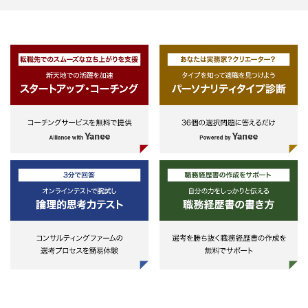
ナント・関係者（設計・工事）と
整します。
(3) 運用段階：賃貸営業・テナン
リレーション、バリューアップ企
空室床に対して賃貸営業を実施す
だけでなく、不動産ごとのコアテ
ント企業との良好な関係づくりを
事にしています。また、新しいア
ディアをもった改修・貸し方など
ャレンジしやすい環境です。
※ビル管理面は資産運用部門にて
施し、当部門は賃貸収入獲得のた
のテナント営業を担います。
＜取得・運用対象物件＞
物流倉庫、データセンター、オフ
ス、ホテル、レジデンス、寮・社
宅、ヘルスケア、商業施設など社
ニーズに応える様々な用途
仕事の流れ
新規物件取得検討段階