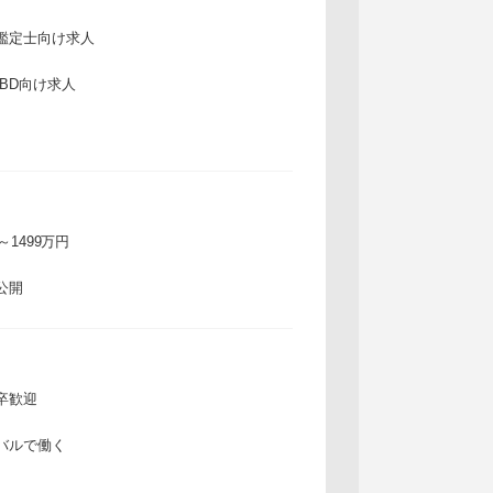
鑑定士向け求人
IBD向け求人
万～1499万円
公開
卒歓迎
バルで働く