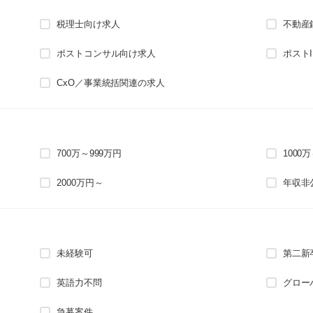
税理士向け求人
不動産
ポストコンサル向け求人
ポスト
CxO／事業統括関連の求人
700万～999万円
1000
2000万円～
年収非
未経験可
第二新
英語力不問
グロー
急募案件