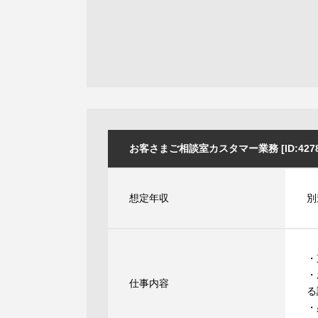
お客さまご相談室カスタマー業務 [ID:4278
想定年収
別
・
・
仕事内容
る
・