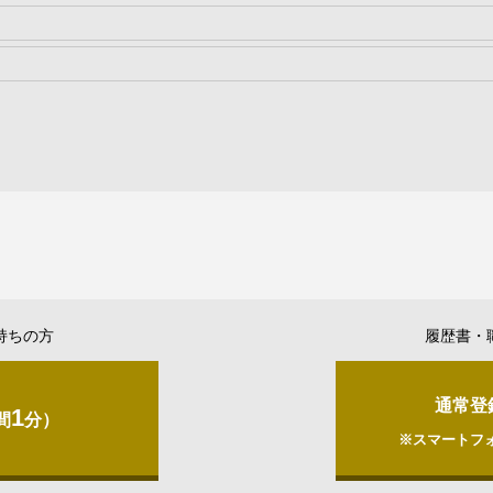
持ちの方
履歴書・
通常登
1
間
分）
※スマートフ