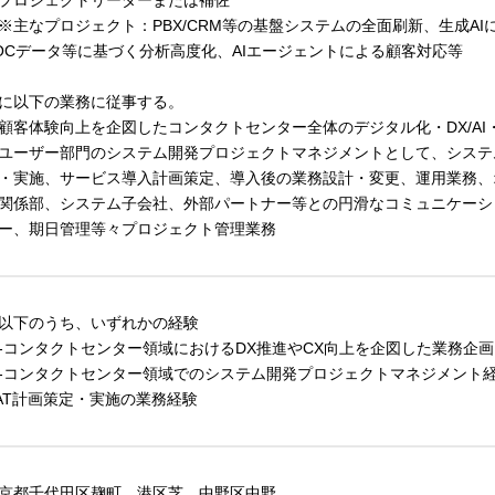
プロジェクトリーダーまたは補佐
主なプロジェクト：PBX/CRM等の基盤システムの全面刷新、生成A
OCデータ等に基づく分析高度化、AIエージェントによる顧客対応等
に以下の業務に従事する。
顧客体験向上を企図したコンタクトセンター全体のデジタル化・DX/AI
ユーザー部門のシステム開発プロジェクトマネジメントとして、システ
・実施、サービス導入計画策定、導入後の業務設計・変更、運用業務、
関係部、システム子会社、外部パートナー等との円滑なコミュニケーシ
ー、期日管理等々プロジェクト管理業務
以下のうち、いずれかの経験
コンタクトセンター領域におけるDX推進やCX向上を企図した業務企
コンタクトセンター領域でのシステム開発プロジェクトマネジメント
AT計画策定・実施の業務経験
京都千代田区麹町、港区芝、中野区中野