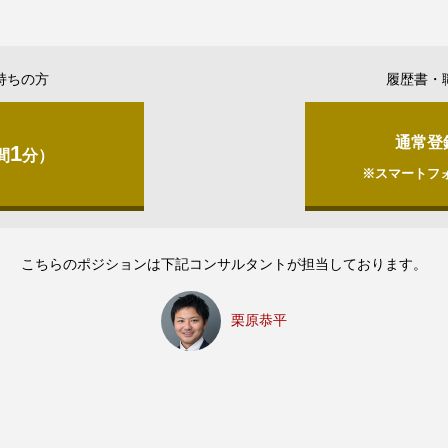
持ちの方
履歴書・
通常登
1
間
分）
※スマートフ
こちらのポジションは下記コンサルタントが担当しております。
栗原恭平