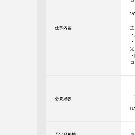
る
※
V
仕事内容
主
・
・
定
・
ロ
・
-
必要経験
-
U
予定勤務地
東