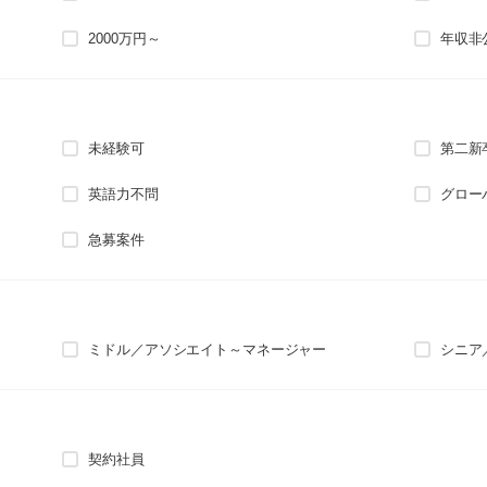
2000万円～
年収非
未経験可
第二新
英語力不問
グロー
急募案件
ミドル／アソシエイト～マネージャー
シニア
契約社員