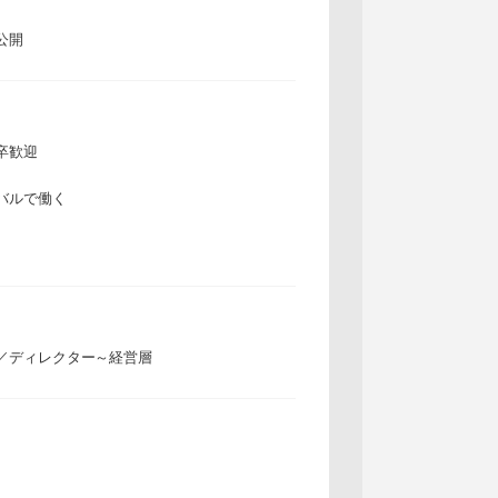
公開
卒歓迎
バルで働く
／ディレクター～経営層