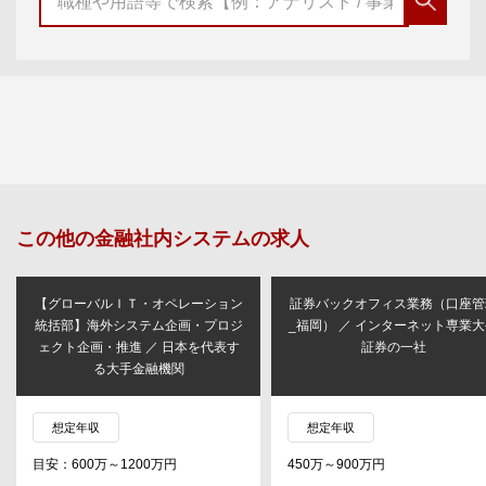
この他の
金融社内システム
の求人
【グローバルＩＴ・オペレーション
証券バックオフィス業務（口座管
統括部】海外システム企画・プロジ
_福岡） ／ インターネット専業
ェクト企画・推進 ／ 日本を代表す
証券の一社
る大手金融機関
想定年収
想定年収
目安：600万～1200万円
450万～900万円