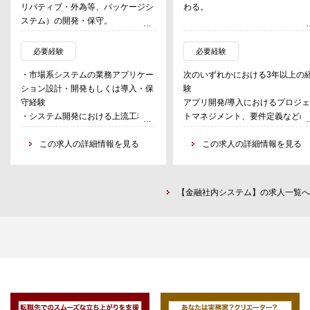
リバティブ・外為等、パッケージシ
わる。
ステム）の開発・保守。
・要件定義～開発～テストに関わる
・資産運用業務に係る社内システ
開発業務
開発(※)、維持管理
必要経験
必要経験
・システムにおける要件、課題、問
※ 要件定義～リリース。詳細設
・市場系システムの業務アプリケー
次のいずれかにおける3年以上の
題の分析及び解決
計・実装・テストは主に開発ベン
ション設計・開発もしくは導入・保
験
・案件の推進・管理業務
ーに委託。
守経験
アプリ開発/導入におけるプロジ
・ユーザからの要望に対するシステ
・システム開発における上流工程
トマネジメント、要件定義などの
ムの企画
（企画、要件定義）の経験
流工程3年以上の経験
・日本語・英語（読み書きの基本的
この求人の詳細情報を見る
この求人の詳細情報を見る
なレベル）
・クラウドシステムの導入
・市場系システムの開発
・ベンダーコントロールの経験
・金融機関におけるトレジャリー業
・業務ユーザと直接コミュニケー
【金融社内システム】の求人一覧へ
務・デリバティブ及び外国為替に関
ョンを取り推進するEUC等の開発
する知識と理解力
験
・社内他部署とコミュニケーショ
を取りつつ、各種課題を前向きに
善、推進いただける方。
・新しいことに興味を持ち、チャ
ンジする姿勢をお持ちの方。
・リーダーとして、協力会社含め
チームを牽引できる方。