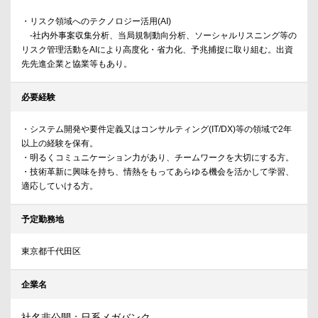
・リスク領域へのテクノロジー活用(AI)
-社内外事案収集分析、当局規制動向分析、ソーシャルリスニング等の
リスク管理活動をAIにより高度化・省力化、予兆捕捉に取り組む。出資
先先進企業と協業等もあり。
必要経験
・システム開発や要件定義又はコンサルティング(IT/DX)等の領域で2年
以上の経験を保有。
・明るくコミュニケーション力があり、チームワークを大切にする方。
・技術革新に興味を持ち、情熱をもってあらゆる機会を活かして学習、
適応していける方。
予定勤務地
東京都千代田区
企業名
社名非公開：日系メガバンク