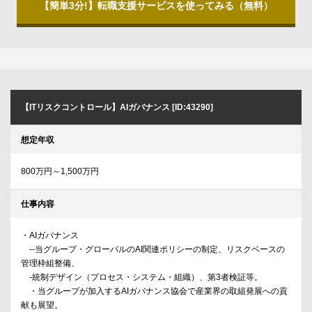
【簡単3分!】転職支援サービスを使ってみる（無料）
【ITリスクコントロール】AIガバナンス [ID:43290]
想定年収
800万円～1,500万円
仕事内容
・AIガバナンス
--当グループ・グローバルのAI関連ポリシーの制定、リスクベースの
管理枠組整備、
-統制デザイン（プロセス・システム・組織）、第3者検証等。
・当グループが加入するAIガバナンス協会で産業界の取組発展への貢
献も展望。