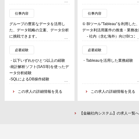
仕事内容
仕事内容
グループの豊富なデータを活用し
① BIツール”Tableau”を利用した
た、データ戦略の立案、データ分析
データ利活用案件の推進・業務改
に挑戦できます。
- 社内（含む海外）向けBIコン
当社カードのリアル店舗やネット上
ル、ダッシュボードの企画・開発
における購買履歴やユーザーデータ
② BIツール”Tableau”を利用した
必要経験
必要経験
だけでなく、グループとして得られ
データ利活用人材の育成
・以下いずれかひとつ以上の経験
・Tableauを活用した業務経験
るユーザー情報など、当社だからこ
- ダッシュボード作成支援、社
-統計解析ソフト(SAS等)を使ったデ
そ得られる膨大なデータをもとに、
向け研修等
ータ分析経験
データ活用を最大限に高めるデータ
-SQLによるDB操作経験
戦略の考案やデータの抽出から分
-データを活用した分析・レポーテ
析、さらにはビジネスへの理解をも
ィング業務経験
この求人の詳細情報を見る
この求人の詳細情報を見る
とに有効となり得る示唆を出し、事
-AIや機械学習、BIツール等の業務活
業成長において重要な意思決定支援
用によるデータ戦略立案・実務経験
や課題解決支援を行っていただきま
す。
【金融社内システム】の求人一覧へ
・AIや機械学習といった最先端技術
を活用したデータ戦略の考案・実行
・社内外データの分析環境・データ
マート構築企画