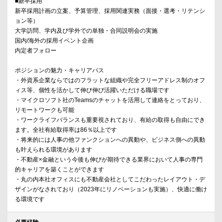
■新卒採用
新卒採用計画の立案、予算管理、採用関連実務（面接・選考・リテンシ
ョン等）
大学訪問、学内及び学外での単独・合同説明会の実施
国内/海外の採用イベント企画
内定者フォロー
ポジションの魅力・キャリアパス
・外資系企業ならではのフラットな組織や完全フリーアドレス制のオフ
ィス等、個性を活かして伸び伸び活躍いただける職場です
・マイクロソフト社のTeamsのチャットを活用して連絡をとっており、
リモートワークも可能
・ワークライフバランスも重要視されており、有給の取得も自由にでき
ます。全社有給取得率は86％以上です
・将来的には人事の他ファンクションへの異動や、ビジネス側への異動
も叶えられる環境があります
・不動産×金融という今後も伸びが期待できる業界において人事の専門
的キャリアを築くことができます
・丸の内本社オフィスにも不動産会社としてこだわったレイアウト・デ
ザインがなされており（2023年にリノベーションも実施）、快適に働け
る環境です