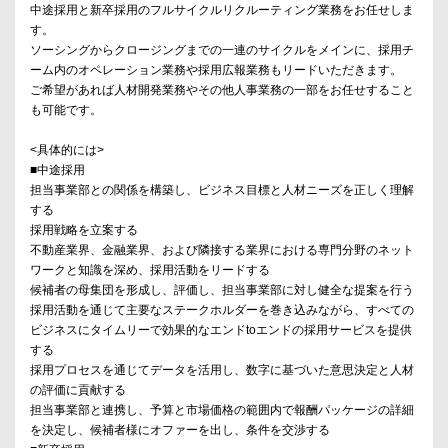
中途採用と新卒採用のフルサイクルリクルーティング業務をお任せしま
す。
ソーシングからクロージングまでの一連のサイクルをメインに、採用チ
ーム内のオペレーション業務や採用広報業務もリードいただきます。
ご希望があれば人材開発業務やその他人事業務の一部をお任せすること
も可能です。
<具体的には>
■中途採用
担当事業部との関係を構築し、ビジネス目標と人材ニーズを正しく理解
する
採用戦略を立案する
不動産業界、金融業界、および隣接する業界における専門分野のネット
ワークと知識を深め、採用活動をリードする
候補者の母集団を形成し、評価し、担当事業部に対し健全な提案を行う
採用活動を通じて主要なステークホルダーを巻き込みながら、すべての
ビジネスにタイムリーで効果的なエンドtoエンドの採用サービスを提供
する
採用プロセスを通じてデータを活用し、数字に基づいた意思決定と人材
の評価に貢献する
担当事業部と連携し、予算と市場価格の範囲内で報酬パッケージの詳細
を決定し、候補者様にオファーを出し、条件を交渉する