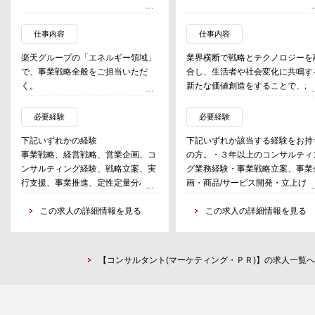
仕事内容
仕事内容
楽天グループの「エネルギー領域」
業界横断で戦略とテクノロジーを
で、事業戦略全般をご担当いただ
合し、生活者や社会変化に共鳴す
く。
新たな価値創造をすることで、お
様の経営上の重要課題である飛躍
具体的には
かつ持続的な成長実現を支援す
必要経験
必要経験
・エネルギー領域の拡大に向けた、
る。。
下記いずれかの経験
下記いずれか該当する経験をお持
事業戦略の立案と実行
顧客起点の成長戦略策定や顧客起
事業戦略、経営戦略、営業企画、コ
の方。・３年以上のコンサルティ
・既存ビジネスの基盤強化施策の立
の経営変革プランニングにより特
ンサルティング経験、戦略立案、実
グ業務経験・事業戦略立案、事業
案
した戦略コンサルティングを通じ
行支援、事業推進、定性定量分析な
画・商品/サービス開発・立上げ
・現状の課題分析、調査、解決策の
て、社会に対するインパクトを与
ど
務経験
立案、実行
え、お客様企業の新たな成長実現
この求人の詳細情報を見る
この求人の詳細情報を見る
・社内の様々な事業、サービスとの
イノベーション創出に貢献する。
連携の企画と実行
・各種資料、レポート、企画書の作
<具体的な業務内容例>
成
・中長期成長戦略立案、成長実現
【コンサルタント(マーケティング・ＰＲ)】の求人一覧へ
向けた企業変革の推進
・顧客戦略、プロダクト・サービ
戦略、営業戦略、マーケティング
略、チャネル・コマース戦略の立