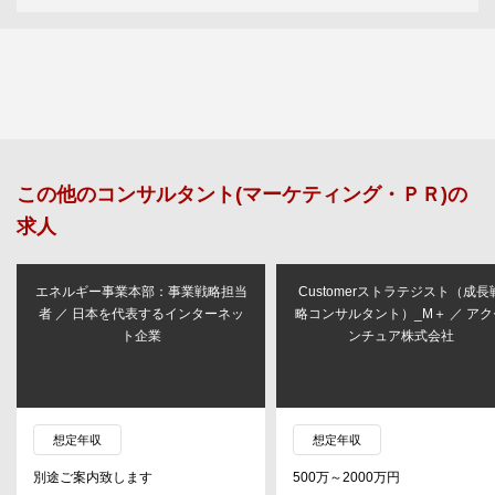
この他の
コンサルタント(マーケティング・ＰＲ)
の
求人
エネルギー事業本部：事業戦略担当
Customerストラテジスト（成長
者 ／ 日本を代表するインターネッ
略コンサルタント）_M＋ ／ アク
ト企業
ンチュア株式会社
想定年収
想定年収
別途ご案内致します
500万～2000万円