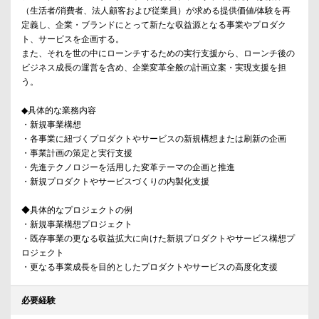
（生活者/消費者、法人顧客および従業員）が求める提供価値/体験を再
定義し、企業・ブランドにとって新たな収益源となる事業やプロダク
ト、サービスを企画する。
また、それを世の中にローンチするための実行支援から、ローンチ後の
ビジネス成長の運営を含め、企業変革全般の計画立案・実現支援を担
う。
◆具体的な業務内容
・新規事業構想
・各事業に紐づくプロダクトやサービスの新規構想または刷新の企画
・事業計画の策定と実行支援
・先進テクノロジーを活用した変革テーマの企画と推進
・新規プロダクトやサービスづくりの内製化支援
◆具体的なプロジェクトの例
・新規事業構想プロジェクト
・既存事業の更なる収益拡大に向けた新規プロダクトやサービス構想プ
ロジェクト
・更なる事業成長を目的としたプロダクトやサービスの高度化支援
必要経験