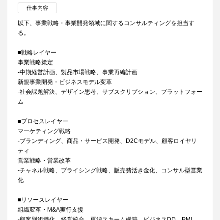
仕事内容
以下、事業戦略・事業開発領域に関するコンサルティングを担当す
る。
■戦略レイヤー
事業戦略策定
‐中期経営計画、製品市場戦略、事業再編計画
新規事業開発・ビジネスモデル変革
‐社会課題解決、デザイン思考、サブスクリプション、プラットフォー
ム
■プロセスレイヤー
マーケティング戦略
‐ブランディング、商品・サービス開発、D2Cモデル、顧客ロイヤリ
ティ
営業戦略・営業改革
‐チャネル戦略、プライシング戦略、販売費活き金化、コンサル型営業
化
■リソースレイヤー
組織変革・M&A実行支援
‐顧客別組織化、経営統合、再編スキーム構築、ビジネスDD、PMI