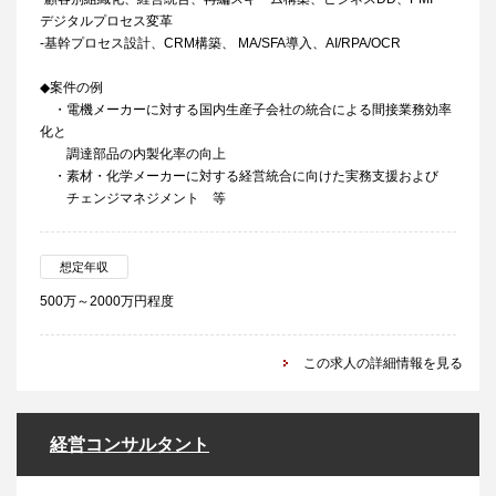
デジタルプロセス変革
‐基幹プロセス設計、CRM構築、 MA/SFA導入、AI/RPA/OCR
◆案件の例
・電機メーカーに対する国内生産子会社の統合による間接業務効率
化と
調達部品の内製化率の向上
・素材・化学メーカーに対する経営統合に向けた実務支援および
チェンジマネジメント 等
想定年収
500万～2000万円程度
この求人の詳細情報を見る
経営コンサルタント