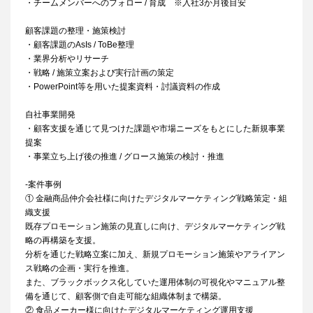
・チームメンバーへのフォロー / 育成 ※入社3か月後目安
顧客課題の整理・施策検討
・顧客課題のAsIs / ToBe整理
・業界分析やリサーチ
・戦略 / 施策立案および実行計画の策定
・PowerPoint等を用いた提案資料・討議資料の作成
自社事業開発
・顧客支援を通じて見つけた課題や市場ニーズをもとにした新規事業
提案
・事業立ち上げ後の推進 / グロース施策の検討・推進
-案件事例
① 金融商品仲介会社様に向けたデジタルマーケティング戦略策定・組
織支援
既存プロモーション施策の見直しに向け、デジタルマーケティング戦
略の再構築を支援。
分析を通じた戦略立案に加え、新規プロモーション施策やアライアン
ス戦略の企画・実行を推進。
また、ブラックボックス化していた運用体制の可視化やマニュアル整
備を通じて、顧客側で自走可能な組織体制まで構築。
② 食品メーカー様に向けたデジタルマーケティング運用支援