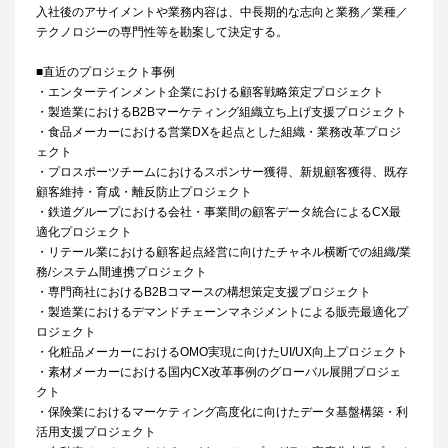
入社後のアサイメントや業務内容は、中長期的な志向と業務／業種／
テクノロジーの専門性等を勘案して決定する。
■直近のプロジェクト事例
・エンターテインメント企業における顧客戦略策定プロジェクト
・製造業におけるB2Bマーケティング組織立ち上げ支援プロジェクト
・食品メーカーにおける営業DXを起点とした組織・業務改革プロジ
ェクト
・プロスポーツチームにおけるスポンサー獲得、新規顧客獲得、既存
顧客維持・育成・離反防止プロジェクト
・鉄道グループにおける会社・事業間の顧客データ統合によるCX最
適化プロジェクト
・リテール業における顧客起点経営に向けたチャネル横断での組織/業
務/システム間連携プロジェクト
・専門商社におけるB2Bコマースの構想策定支援プロジェクト
・製造業におけるデマンドチェーンマネジメントによる販売最適化プ
ロジェクト
・化粧品メーカーにおけるOMO実現に向けたUI/UX向上プロジェクト
・素材メーカーにおける国内CX改革事例のグローバル展開プロジェ
クト
・保険業におけるマーケティング高度化に向けたデータ基盤構築・利
活用支援プロジェクト