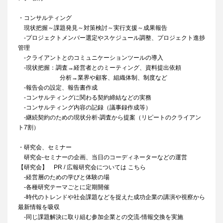
・コンサルティング
現状把握～課題発見～対策検討～実行支援～成果報告
-プロジェクトメンバー選定やスケジュール調整、プロジェクト進捗
管理
-クライアントとのコミュニケーションツールの導入
-現状把握：調査→経営者とのミーティング、資料提出依頼
分析→業界や顧客、組織体制、制度など
-報告会の設定、報告書作成
-コンサルティングに関わる契約締結などの実務
-コンサルティング内容の記録（議事録作成等）
-継続契約のための現状分析-調査から提案（リピートのクライアン
ト7割）
・研究会、セミナー
研究会-セミナーの企画、当日のコーディネーターなどの運営
【研究会】 PR / 広報研究会については こちら
-経営層のための学びと体験の場
-各種研究テーマごとに定期開催
-時代のトレンドや社会課題などを捉えた成功企業の講演や視察から
最新情報を吸収
-同じ課題解決に取り組む参加企業との交流-情報交換を実施