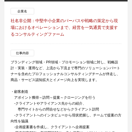
企業名
社名非公開：中堅中小企業のパーパスや戦略の策定から現
場におけるオペレーションまで、経営を一気通貫で支援す
るコンサルティングファーム
仕事内容
ブランディング領域・PR領域・プロモーション領域に対し、戦略設
計・実装・運用など、上流から下流まで専門のソリューションパート
ナーを含めたプロフェッショナルコンサルティングチームが伴走し、
商品・サービス認知拡大とイメージ向上を実現します。
・顧客創造
アポイント獲得～訪問～提案～クロージングを行う
-クライアントやアライアンス先からの紹介、
専門サイトからの問合せなどからクライアント訪問
-クライアントへのインタビューから現状把握し、チームで提案の方
向性を協議
-企画提案書を作成し、クライアントへ企画提案