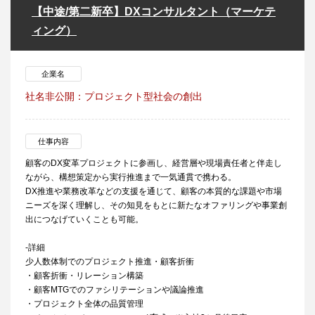
【中途/第二新卒】DXコンサルタント（マーケテ
ィング）
企業名
社名非公開：プロジェクト型社会の創出
仕事内容
顧客のDX変革プロジェクトに参画し、経営層や現場責任者と伴走し
ながら、構想策定から実行推進まで一気通貫で携わる。
DX推進や業務改革などの支援を通じて、顧客の本質的な課題や市場
ニーズを深く理解し、その知見をもとに新たなオファリングや事業創
出につなげていくことも可能。
-詳細
少人数体制でのプロジェクト推進・顧客折衝
・顧客折衝・リレーション構築
・顧客MTGでのファシリテーションや議論推進
・プロジェクト全体の品質管理