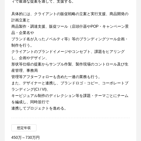
ィで最適な提案を通して、支援する。
具体的には、クライアントの販促戦略の立案と実行支援、商品開発の
計画立案と
商品製作・調達支援、販促ツール（店頭什器やPOP・キャンペーン景
品・企業名や
ブランド名が入ったノベルティ等）等のブランディングツール企画・
制作を行う。
クライアントのブランドイメージやコンセプト、課題をヒアリング
し、企画やデザイン、
形状等仕様の提案からサンプル作製、製作現場のコントロール及び生
産管理、事務局
管理等アフターフォローも含めた一連の業務も行う。
また、デザイナーと連携し、ブランドロゴ・コピー、コーポレートブ
ランディング(CI / VI)、
キービジュアル制作のディレクション等を課題・テーマごとにチーム
を編成し、同時並行で
連携してプロジェクトを進める。
想定年収
450万～730万円