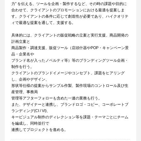
力” を伝える、ツールを企画・製作するなど、その時の課題や目的に
合わせて、クライアントのプロモーションにおける最適を提案しま
す。クライアントの条件に応じて創造性が必要であり、ハイクオリテ
ィで最適な提案を通して、支援する。
具体的には、クライアントの販促戦略の立案と実行支援、商品開発の
計画立案と
商品製作・調達支援、販促ツール（店頭什器やPOP・キャンペーン景
品・企業名や
ブランド名が入ったノベルティ等）等のブランディングツール企画・
制作を行う。
クライアントのブランドイメージやコンセプト、課題をヒアリング
し、企画やデザイン、
形状等仕様の提案からサンプル作製、製作現場のコントロール及び生
産管理、事務局
管理等アフターフォローも含めた一連の業務も行う。
また、デザイナーと連携し、ブランドロゴ・コピー、コーポレートブ
ランディング(CI / VI)、
キービジュアル制作のディレクション等を課題・テーマごとにチーム
を編成し、同時並行で
連携してプロジェクトを進める。