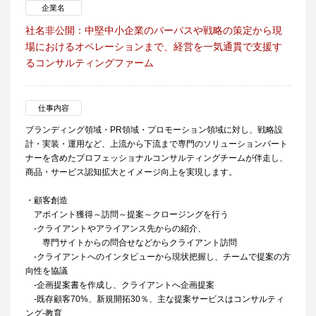
企業名
社名非公開：中堅中小企業のパーパスや戦略の策定から現
場におけるオペレーションまで、経営を一気通貫で支援す
るコンサルティングファーム
仕事内容
ブランディング領域・PR領域・プロモーション領域に対し、戦略設
計・実装・運用など、上流から下流まで専門のソリューションパート
ナーを含めたプロフェッショナルコンサルティングチームが伴走し、
商品・サービス認知拡大とイメージ向上を実現します。
・顧客創造
アポイント獲得～訪問～提案～クロージングを行う
-クライアントやアライアンス先からの紹介、
専門サイトからの問合せなどからクライアント訪問
-クライアントへのインタビューから現状把握し、チームで提案の方
向性を協議
-企画提案書を作成し、クライアントへ企画提案
-既存顧客70%、新規開拓30％、主な提案サービスはコンサルティ
ング-教育