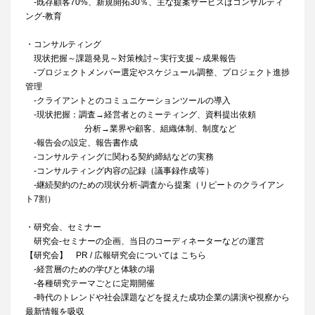
-既存顧客70%、新規開拓30％、主な提案サービスはコンサルティ
ング-教育
・コンサルティング
現状把握～課題発見～対策検討～実行支援～成果報告
-プロジェクトメンバー選定やスケジュール調整、プロジェクト進捗
管理
-クライアントとのコミュニケーションツールの導入
-現状把握：調査→経営者とのミーティング、資料提出依頼
分析→業界や顧客、組織体制、制度など
-報告会の設定、報告書作成
-コンサルティングに関わる契約締結などの実務
-コンサルティング内容の記録（議事録作成等）
-継続契約のための現状分析-調査から提案（リピートのクライアン
ト7割）
・研究会、セミナー
研究会-セミナーの企画、当日のコーディネーターなどの運営
【研究会】 PR / 広報研究会については こちら
-経営層のための学びと体験の場
-各種研究テーマごとに定期開催
-時代のトレンドや社会課題などを捉えた成功企業の講演や視察から
最新情報を吸収