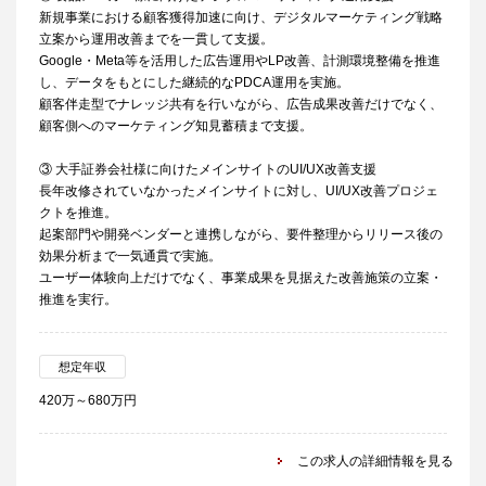
新規事業における顧客獲得加速に向け、デジタルマーケティング戦略
立案から運用改善までを一貫して支援。
Google・Meta等を活用した広告運用やLP改善、計測環境整備を推進
し、データをもとにした継続的なPDCA運用を実施。
顧客伴走型でナレッジ共有を行いながら、広告成果改善だけでなく、
顧客側へのマーケティング知見蓄積まで支援。
③ 大手証券会社様に向けたメインサイトのUI/UX改善支援
長年改修されていなかったメインサイトに対し、UI/UX改善プロジェ
クトを推進。
起案部門や開発ベンダーと連携しながら、要件整理からリリース後の
効果分析まで一気通貫で実施。
ユーザー体験向上だけでなく、事業成果を見据えた改善施策の立案・
推進を実行。
想定年収
420万～680万円
この求人の詳細情報を見る