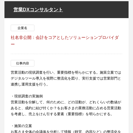
営業DXコンサルタント
企業名
社名非公開：会計をコアとしたソリューションプロバイダ
ー
仕事内容
営業活動の現状調査を行い、重要指標を明らかにする。施策立案では
デジタルツール導入を視野に整流化を図り、実行支援では営業部門と
連携し運用支援を行う。
・現状調査の実施例
営業活動を分解して、何のために、どの活動が、どれくらいの数値が
あると、成約に結び付くか？をお客さまの業務活動に占める営業活動
を考慮し、売上をけん引する要素（重要指標）を明らかにする。
・施策の立案
お客さま全体の会議体を分析して情報（時宜、内容など）の整流化を