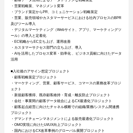
・顧客データ活用によるデータドリブンな戦略策定
・営業戦略策、マネジメント変革
・ブランド策定からPR、コミュニケーション戦略策定
・営業、販売領域やカスタマーサービスにおける社内プロセスのBPR
及びツール導入
・デジタルマーケティング（Webサイト、アプリ、マーケティングツ
ール）の導入と定着化
・EC戦略からEC立ち上げ、運用改善
・カスタマーサクセス部門の立ち上げ、導入
・AIを活用したプロセス変革・効率化 、ビジネス貢献に向けたデータ
活用
■入社後のアサイン想定プロジェクト
・顧客戦略策定プロジェクト
・マーケティング、営業、顧客サービス、コマースの業務改革プロジ
ェクト
・新規顧客獲得、既存顧客維持・育成・離反防止プロジェクト
・会社・事業間の顧客データ統合によるCX最適化プロジェクト
・顧客起点経営に向けたチャネル横断での組織/業務/システム間連携
プロジェクト
・デマンドチェーンマネジメントによる販売最適化プロジェクト
・OMO実現に向けたUI/UX向上プロジェクト
・国内におけるCX改革事例のグローバル展開プロジェクト