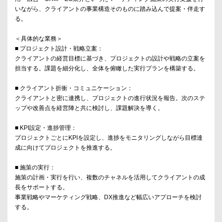
いながら、クライアントの事業構造そのものに踏み込んで提案・伴走す
る。
＜具体的な業務＞
■ プロジェクト設計・戦略立案：
クライアントの経営目標に基づき、プロジェクトの設計や戦略の立案を
担当する。課題を細分化し、全体を俯瞰した実行プランを構築する。
■ クライアント折衝・コミュニケーション：
クライアントと密に連携し、プロジェクトの進行状況を報告。次のステ
ップや改善点を経営陣と共に検討し、課題解決を導く。
■ KPI設定・進捗管理：
プロジェクトごとにKPIを設定し、進捗をモニタリングしながら目標達
成に向けてプロジェクトを推進する。
■ 施策の実行：
施策の計画・実行を行い、複数のチャネルを活用してクライアントの成
長をサポートする。
事業戦略やマーケティング戦略、DX推進など幅広いアプローチを検討
する。