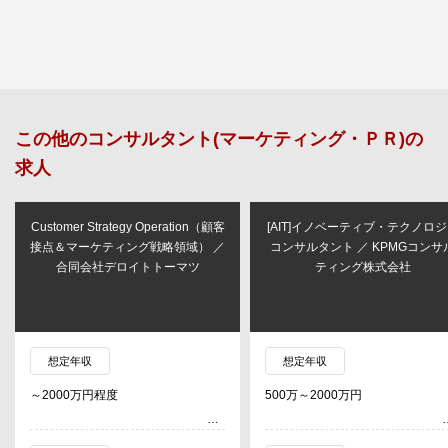
この他の
コンサルタント(マーケティング・ＰＲ)
の
求人
Customer Strategy Operation（顧客
[AIT]イノベーティブ・テクノロ
接点＆マーケティング戦略領域） ／
コンサルタント ／ KPMGコンサ
合同会社デロイトトーマツ
ティング株式会社
想定年収
想定年収
～2000万円程度
500万～2000万円