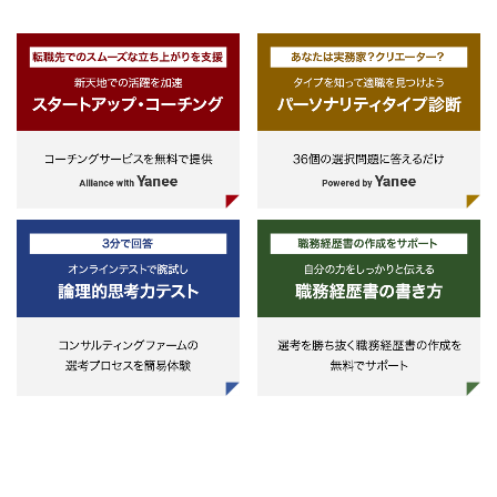
・マーケティングアナリティクス領
ング・交渉・調整能力もしくはそ
域ご経験者
に準ずるスキル
・Marketing
・広告代理店業務ご経験者
マーケティング領域を担当する。特
・Salesforce、Adobe、Google／
＜付加要件（Nice to have)＞
にデジタルマーケティングがトレン
Web、EC、MA、CDP、
・理工学系の修士号
ド
ContactCenterなどC&M領域のテッ
マーケティング戦略・実行（４
ク経験者（マーケ、セールス、サー
P）、Webトランスフォーメーショ
ビスモジュールの企画、業務要件、
ン、コンテンツ戦略、パーソナライ
導入フェーズご経験者）
ゼーション/OneToOne、MA、顧客
・グローバルプロジェクトご経験者
データ戦略（CDP・DMP）、顧客
（英語：ビジネスレベル）
アナリティクス、SNS
・海外での業務ご経験者（英語：ビ
ジネスレベル）
・Commerce
・クリエイター・デザイナーご経験
Eコマース領域を担当する
者
B2Bコマース、B2Cコマース、マー
ケットプレイス、コマース戦略・導
入・売上向上伴走
・Experience Design
デザイン領域を担当する。Creative
Director/UxUI Designerの領域
クリエイティブ、サービスデザイ