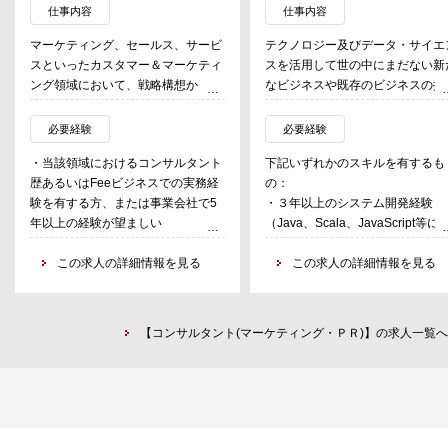
仕事内容
仕事内容
マーケティング、セールス、サービ
テクノロジー及びデータ・サイエ
スといったカスタマー＆マーケティ
スを活用して世の中にまだない新
ング領域において、戦略構想からオ
なビジネスや既存のビジネスの抜
ペレーション改革を中心としたサー
的な変革を推進している。チーム
ビスを提供する。
ンバーの各専門分野で培ってきた
必要経験
必要経験
加えてビジネス実行の伴走支援やテ
究開発経験及びビジネス経験と最
・当該領域におけるコンサルタント
下記いずれかのスキルを有するも
クノロジー領域までもをクライアン
のデジタル技術を融合して、各産
歴あるいはFeeビジネスでの実務経
の：
トが真に成功までコミットするEnd
の根幹に今までにない深い変革を
験を有する方、または事業会社で5
・３年以上のシステム開発経験
to Endの支援を提供している。
こすことを目指す。
年以上の経験が望ましい
（Java、Scala、JavaScript等に
チーム構成は以下のとおり。
るカスタム開発）またはそれに準
また、クライアントが抱える様々
下記いずれかの経験
この求人の詳細情報を見る
るスキル
この求人の詳細情報を見る
・Customer Strategy
経営課題に対して、
・コンサルティングファームにおけ
・１年以上のAI・機械学習・統計
顧客戦略を担当する。コーポ―レー
・データ活用した課題の可視化、
る当該領域の経験を有する、または
デルを活用した分析システム開発
トストラテジーと違い、顧客起点で
・最適な業務処理に関する予測
当該領域で経験を積むことを希望さ
験（PythonやR、Scala等による
の戦略を立案する
最適化、
【コンサルタント(マーケティング・ＰＲ)】の求人一覧へ
れている方
スタム開発）またはそれに準ずる
顧客洞察、カスタマーストラテジ
・デジタル技術を組み合わせた
・マーケティング業務、セールス業
キル
ー、デジタルストラテジー、プロモ
務の自動化、
務、アフターサービス領域ご経験者
・１年以上のクラウド・インフラ
ーション戦略・コミュニケーション
・新たなビジネスモデルの構築
・経営企画、営業企画/計画、サービ
のITプラットフォーム経験もしく
戦略、ブランド戦略、カスタマージ
関するデジタル戦略・計画の立案
ス企画/計画など企画部門業務ご経験
それに準ずるスキル
ャニー/ペルソナ、STP、マーケット
らその実行・実現に至るまでトー
者・業務改革ご経験者
・３年以上のクライアントフェイ
リサーチ
ルでサービスを提供。