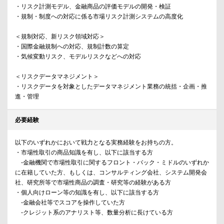
・リスク計測モデル、金融商品の評価モデルの開発・検証
・規制・制度への対応に係る市場リスク計測システムの高度化
＜規制対応、新リスク領域対応＞
・国際金融規制への対応、規制計数の算定
・気候変動リスク、モデルリスクなどへの対応
＜リスクデータマネジメント＞
・リスクデータを対象としたデータマネジメント業務の統括・企画・推
進・管理
必要経験
以下のいずれかにおいて戦力となる実務経験をお持ちの方。
・市場性取引の商品知識を有し、以下に該当する方
-金融機関で市場性取引に関するフロント・バック・ミドルのいずれか
に在籍していた方、もしくは、コンサルティング会社、システム開発会
社、研究所等で市場性商品の調査・研究等の経験がある方
・個人向けローン等の知識を有し、以下に該当する方
-金融会社等でスコアを操作していた方
-クレジット系のアナリスト等、数量分析に長けている方