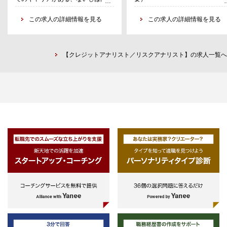
野でのキャリア形成を志向」してい
・論理的思考力や財務に関する知
券業協会が定める「内部管理責任
・顧客・運用コンサルタント等に
る方
この求人の詳細情報を見る
識、説明力を有する方。
この求人の詳細情報を見る
者」業務（例：個人運用に係る法令
する資料作成・プレゼンテーショ
・チームリーター（或いはそれに
等や行内ルール、フィデューシャリ
ン。
ずるポジション）の経験のある方
ーデューティーに係るチェック・指
・英語で海外とのコミュニケーシ
導等）、業務改善計画を踏まえた拠
【クレジットアナリスト／リスクアナリスト】の求人一覧へ
ンが可能な方。
点内部管理態勢の高度化、再発防止
支援を行う
・実務経験を積んだ後に、リスク統
括マネージャー（リスクマネージャ
ーの統括・指導、拠点臨店による面
談、拠点マネジメントとの対話によ
るリスクオーナーシップ浸透等）を
目指すキャリアパスも想定