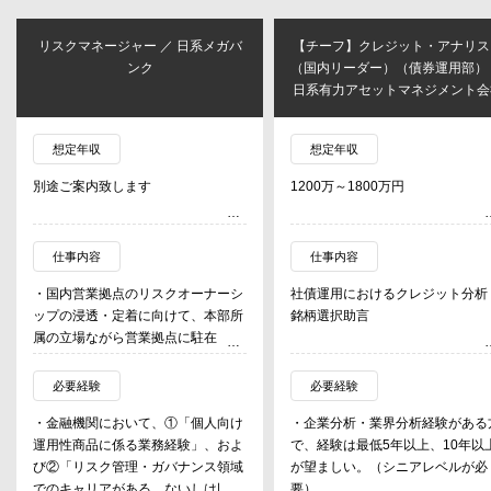
リスクマネージャー ／ 日系メガバ
【チーフ】クレジット・アナリス
ンク
（国内リーダー）（債券運用部）
日系有力アセットマネジメント会
想定年収
想定年収
別途ご案内致します
1200万～1800万円
仕事内容
仕事内容
・国内営業拠点のリスクオーナーシ
社債運用におけるクレジット分析
ップの浸透・定着に向けて、本部所
銘柄選択助言
属の立場ながら営業拠点に駐在し、
拠点活動をサポート（当初は他リス
・債券発行企業のクレジットファ
クマネージャーと共に活動する事を
ダメンタル及びESGの分析。
必要経験
必要経験
想定）
・セミマクロ・業界分析、並びに
・金融機関において、①「個人向け
・企業分析・業界分析経験がある
・リスク統括マネージャーをヘッド
レジット市場分析。
運用性商品に係る業務経験」、およ
で、経験は最低5年以上、10年以
とする地区毎のチームに属し、チー
・信用格付け・投資推奨の付与、
び②「リスク管理・ガバナンス領域
が望ましい。（シニアレベルが必
ム内で連携しつつ活動
ァンドマネージャーへの銘柄選択
でのキャリアがある、ないしは同分
要）
・自身の担当拠点において、日本証
言・情報提供。