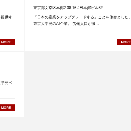
東京都文京区本郷2-38-16 JEI本郷ビル8F
を提供す
「日本の産業をアップグレードする」ことを使命とした
東京大学発のAI企業。 労働人口が減…
MORE
MORE
大学発ベ
MORE