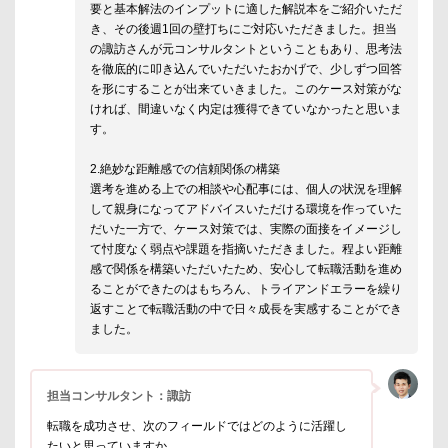
要と基本解法のインプットに適した解説本をご紹介いただ
き、その後週1回の壁打ちにご対応いただきました。担当
の諏訪さんが元コンサルタントということもあり、思考法
を徹底的に叩き込んでいただいたおかげで、少しずつ回答
を形にすることが出来ていきました。このケース対策がな
ければ、間違いなく内定は獲得できていなかったと思いま
す。
2.絶妙な距離感での信頼関係の構築
選考を進める上での相談や心配事には、個人の状況を理解
して親身になってアドバイスいただける環境を作っていた
だいた一方で、ケース対策では、実際の面接をイメージし
て忖度なく弱点や課題を指摘いただきました。程よい距離
感で関係を構築いただいたため、安心して転職活動を進め
ることができたのはもちろん、トライアンドエラーを繰り
返すことで転職活動の中で日々成長を実感することができ
ました。
担当コンサルタント：諏訪
転職を成功させ、次のフィールドではどのように活躍し
たいと思っていますか。