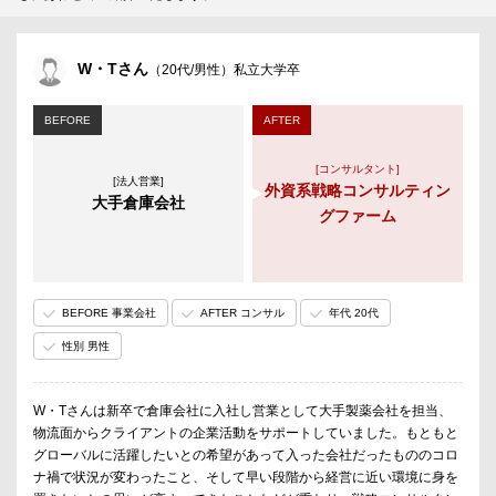
W・Tさん
（20代/男性）私立大学卒
BEFORE
AFTER
[コンサルタント]
[法人営業]
外資系戦略コンサルティン
大手倉庫会社
グファーム
BEFORE 事業会社
AFTER コンサル
年代 20代
性別 男性
W・Tさんは新卒で倉庫会社に入社し営業として大手製薬会社を担当、
物流面からクライアントの企業活動をサポートしていました。もともと
グローバルに活躍したいとの希望があって入った会社だったもののコロ
ナ禍で状況が変わったこと、そして早い段階から経営に近い環境に身を