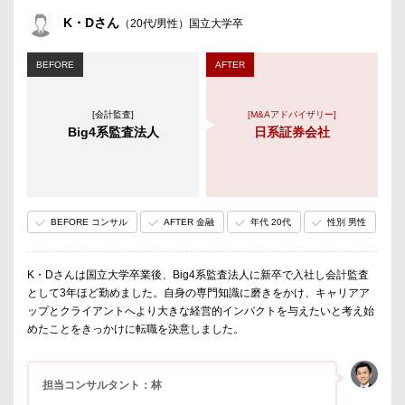
K・Dさん
（20代/男性）国立大学卒
BEFORE
AFTER
[会計監査]
[M&Aアドバイザリー]
Big4系監査法人
日系証券会社
BEFORE コンサル
AFTER 金融
年代 20代
性別 男性
K・Dさんは国立大学卒業後、Big4系監査法人に新卒で入社し会計監査
として3年ほど勤めました。自身の専門知識に磨きをかけ、キャリアア
ップとクライアントへより大きな経営的インパクトを与えたいと考え始
めたことをきっかけに転職を決意しました。
担当コンサルタント：林