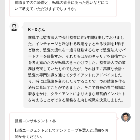
前職までのご経歴と、転職の背景にあった思いなどにつ
いて教えていただけますでしょうか。
K・Dさん
前職では監査法人で会計監査に約3年間従事しておりまし
た。インチャージと呼ばれる現場をまとめる役割を1年ほ
ど務め、監査の流れを一通り経験するなかで監査法人でパ
ートナーを目指すか、それともほかのキャリアを目指すか
を考え始めたのが転職のきっかけでした。監査法人での業
務は充実していたものでしたが、それは主に高度な会計・
監査の専門知識を通じてクライアントにアドバイスした
り、時には議論を交わしたりすることで一つの結論を作る
過程に見出すことができました。そこで自身の専門知識に
磨きをかけ、クライアントにより大きな経営的インパクト
を与えることができる業務を志向し転職を決意しました。
担当コンサルタント：林
転職エージェントとしてアンテロープを選んだ理由をお
聞かせください。