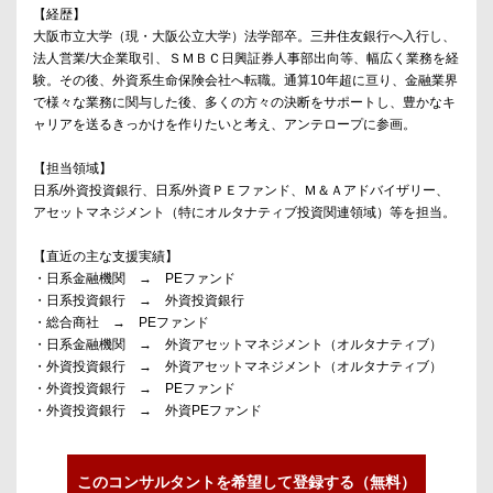
【経歴】
大阪市立大学（現・大阪公立大学）法学部卒。三井住友銀行へ入行し、
法人営業/大企業取引、ＳＭＢＣ日興証券人事部出向等、幅広く業務を経
験。その後、外資系生命保険会社へ転職。通算10年超に亘り、金融業界
で様々な業務に関与した後、多くの方々の決断をサポートし、豊かなキ
ャリアを送るきっかけを作りたいと考え、アンテロープに参画。
【担当領域】
日系/外資投資銀行、日系/外資ＰＥファンド、Ｍ＆Ａアドバイザリー、
アセットマネジメント（特にオルタナティブ投資関連領域）等を担当。
【直近の主な支援実績】
・日系金融機関 → PEファンド
・日系投資銀行 → 外資投資銀行
・総合商社 → PEファンド
・日系金融機関 → 外資アセットマネジメント（オルタナティブ）
・外資投資銀行 → 外資アセットマネジメント（オルタナティブ）
・外資投資銀行 → PEファンド
・外資投資銀行 → 外資PEファンド
このコンサルタントを希望して登録する（無料）