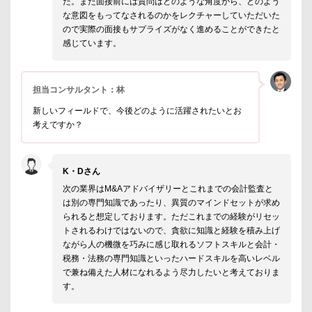
た。また面接前には質問はどのような角度から、どのよう
な意図をもってなされるのかをレクチャーしていただいた
ので実際の面接もサプライズがなく進めることができたと
感じています。
担当コンサルタント：林
新しいフィールドで、今後どのように活躍されたいとお
考えですか？
K・Dさん
次の業界はM&Aアドバイザリーとこれまでの会計監査と
は別の専門知識であったり、異質のマインドセットが求め
られると想定しております。ただこれまでの経験がリセッ
トされるわけではないので、貪欲に知識と経験を積み上げ
ながら人の機微を巧みに感じ取れるソフトスキルと会計・
税務・法務の専門知識といったハードスキルを高いレベル
で兼ね備えた人材になれるよう尽力したいと考えておりま
す。