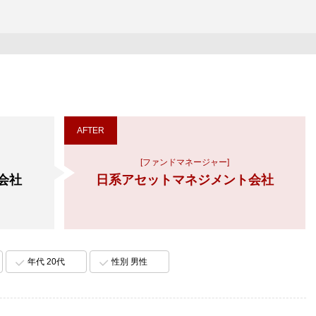
AFTER
[ファンドマネージャー]
会社
日系アセットマネジメント会社
年代 20代
性別 男性