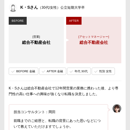
K・Sさん
（30代/女性）公立短期大学卒
BEFORE
AFTER
[営業]
[アセットマネージャー]
総合不動産会社
総合不動産会社
BEFORE 金融
AFTER 金融
年代 30代
性別 女性
K・Sさんは総合不動産会社で12年間営業の業務に携わった後、より専
門性の高い仕事への興味が強くなり転職を決意しました。
担当コンサルタント：岡田
前職までのご経歴と、転職の背景にあった思いなどにつ
いて教えていただけますでしょうか。