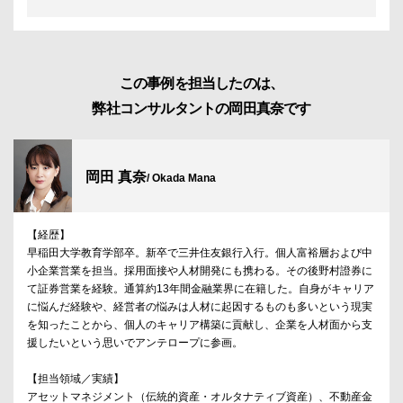
この事例を担当したのは、
弊社コンサルタントの岡田真奈です
岡田 真奈
/ Okada Mana
【経歴】
早稲田大学教育学部卒。新卒で三井住友銀行入行。個人富裕層および中
小企業営業を担当。採用面接や人材開発にも携わる。その後野村證券に
て証券営業を経験。通算約13年間金融業界に在籍した。自身がキャリア
に悩んだ経験や、経営者の悩みは人材に起因するものも多いという現実
を知ったことから、個人のキャリア構築に貢献し、企業を人材面から支
援したいという思いでアンテロープに参画。
【担当領域／実績】
アセットマネジメント（伝統的資産・オルタナティブ資産）、不動産金