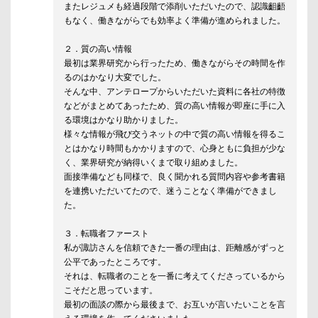
またレジュメも経過段階で添削いただいたので、認識齟齬
もなく、働きながらでも効率よく準備が進められました。
２．質の高い情報
最初は業界研究から行ったため、働きながらその時間を作
るのはかなり大変でした。
そんな中、アンテロープからいただいた資料に各社の特徴
などがまとめてあったため、質の高い情報が即座に手に入
る環境はかなり助かりました。
様々な情報が飛び交うネットの中で質の高い情報を得るこ
とはかなり時間もかかりますので、心身ともに負担が少な
く、業界研究が納得いくまで取り組めました。
面接準備なども同様で、良く聞かれる質問内容や参考書籍
を連携いただいてたので、迷うことなく準備ができまし
た。
３．転職者ファースト
私が諏訪さんを信頼できた一番の理由は、距離感がずっと
公平であったところです。
それは、転職者のことを一番に考えてくださっているから
こそだと思っています。
最初の面談の際から最後まで、お互いが言いたいことを言