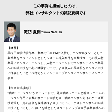
この事例を担当したのは、
弊社コンサルタントの諏訪夏樹です
諏訪 夏樹
/ Suwa Natsuki
【経歴】
早稲田大学法学部卒。新卒で日本IBMに入社し、コンサルタントとして
製造業をクライアントとしたシステム導入案件を複数推進。その後人材
業界にキャリアチェンジし、人材エージェントでコンサルティング業界
への転職支援を中心に経験する中で、より個人の長期的なキャリア支援
に従事したいという考えからアンテロープキャリアコンサルティングに
参画。
【担当領域/実績】
“戦略”・”デジタル”がキーワードで、外資戦略ファームと総合ファームの
デジタル部門に多数のサポート実績あり。戦略コンサル向けのケース面
接対策も一定の評価を候補者様より頂いている。ポストコンサルの転職
支援においても、AIやDXを軸としたスタートアップや大手事業会社への