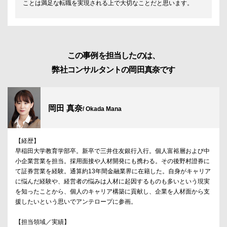
ことは満足な転職を実現される上で大切なことだと思います。
この事例を担当したのは、
弊社コンサルタントの岡田真奈です
岡田 真奈
/ Okada Mana
【経歴】
早稲田大学教育学部卒。新卒で三井住友銀行入行。個人富裕層および中
小企業営業を担当。採用面接や人材開発にも携わる。その後野村證券に
て証券営業を経験。通算約13年間金融業界に在籍した。自身がキャリア
に悩んだ経験や、経営者の悩みは人材に起因するものも多いという現実
を知ったことから、個人のキャリア構築に貢献し、企業を人材面から支
援したいという思いでアンテロープに参画。
【担当領域／実績】