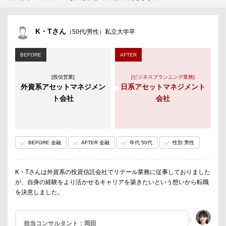
K・Tさん
（50代/男性）私立大学卒
BEFORE
AFTER
[投信営業]
[ビジネスプランニング業務]
外資系アセットマネジメン
日系アセットマネジメント
ト会社
会社
BEFORE 金融
AFTER 金融
年代 50代
性別 男性
K・Tさんは外資系の投資信託会社でリテール業務に従事しておりました
が、自身の経験をより活かせるキャリアを築きたいという想いから転職
を決意しました。
担当コンサルタント：岡田