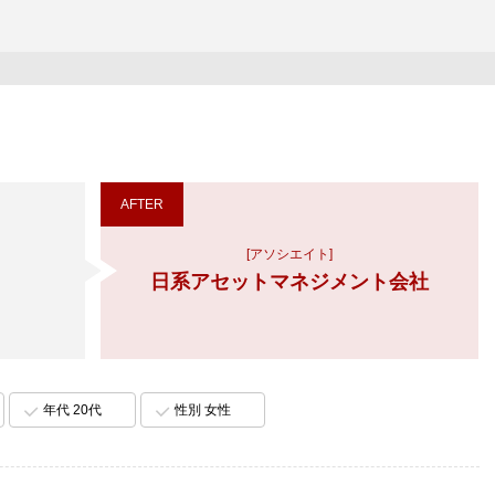
AFTER
[アソシエイト]
日系アセットマネジメント会社
年代 20代
性別 女性