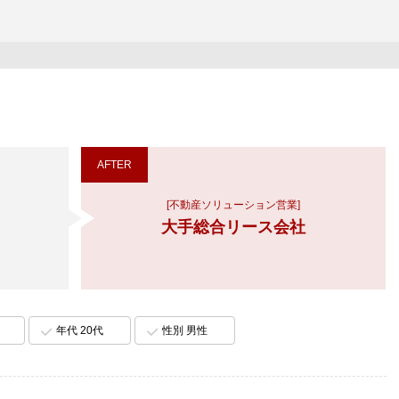
AFTER
[不動産ソリューション営業]
大手総合リース会社
年代 20代
性別 男性