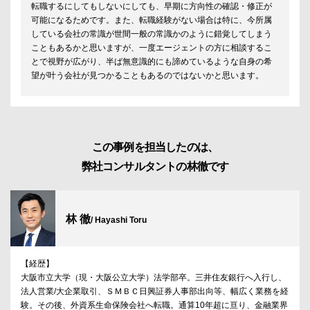
転職するにしてもしないにしても、早期に方向性の確認・修正が
可能になるためです。また、転職経験がない場合は特に、今所属
している会社の常識が世間一般の常識かのように錯覚してしまう
こともあるかと思いますが、一度エージェントの方に相談するこ
とで視野が広がり、半ば無意識的にも諦めているような自身の希
望が叶う会社が見つかることもあるのではないかと思います。
この事例を担当したのは、
弊社コンサルタントの林徹です
林 徹
/ Hayashi Toru
【経歴】
大阪市立大学（現・大阪公立大学）法学部卒。三井住友銀行へ入行し、
法人営業/大企業取引、ＳＭＢＣ日興証券人事部出向等、幅広く業務を経
験。その後、外資系生命保険会社へ転職。通算10年超に亘り、金融業界