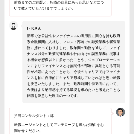
前職までのご経歴と、転職の背景にあった思いなどにつ
いて教えていただけますでしょうか。
I・Kさん
新卒では公益性やファイナンスの汎用性に関心を持ち政府
系金融機関に入社し、フロント部署での融資業務や審査業
務に携わっておりました。数年間の勤務を通して、ファイ
ナンス以外の政策関連業務や社内向けの調整業務に従事す
る機会が想像以上に多かったことや、ジョブローテーショ
ンによりファイナンスとは無関係の部署に異動となる可能
性が相応にあったことから、今後のキャリアではファイナ
ンスを軸に自律的にキャリア形成していければと思い転職
を決意いたしました。また、勤務時間や待遇面において、
今後はより納得感を持てる環境を求めたいと考えたことも
転職を決意した理由の一つです。
担当コンサルタント：林
転職エージェントとしてアンテロープを選んだ理由をお
聞かせください。