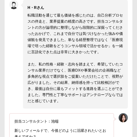
H・Rさん
転職活動を通じて最も価値を感じたのは、自己分析プロセ
スの伴走と、業界提案の精度の高さです。担当コンサルタ
ントの方が論理的に整理しながら段階的に深掘ってくださ
ったおかげで、これまで自分では気づけなかった強みや価
値観を発見できました。単なる経歴整理ではなく「医療現
場で培った経験をどうコンサル領域で活かせるか」を一緒
に言語化できた点は非常に大きかったです。
また、私の性格・経験・志向を踏まえて、希望していたコ
ンサル業界だけでなく、医療DXや事業会社の企画職など
多角的な視点で選択肢をご提案いただけたことで、視野が
広がりました。その結果、納得感を持って比較検討がで
き、最後は自分に最もフィットする進路を選ぶことができ
ました。専門性と丁寧なサポートはアンテロープならでは
だと感じています。
担当コンサルタント：池端
新しいフィールドで、今後どのように活躍されたいとお
考えですか？