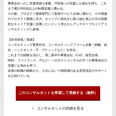
事業会社へのご支援実績も多数。IT領域への支援にも強みを持ち、これ
まで累計400名以上の転職支援に携わる。
その後、プロダクト開発部門にて新規サービス企画に携わり、ＨＲ関連
のプロダクト開発に尽力。キャリアに前向きに取り組む個人の方の長期
的なキャリア支援に従事したいという考えからアンテロープキャリアコ
ンサルティングに参画。
【担当領域／実績】
コンサルティング業界担当。コンサルティングファーム全般（戦略・総
合・シンクタンク・IT・ブティックなど）を担当。
これまでの経験を活かし、第二新卒や事業会社（CxO、経営企画、
M&A、ファイナンス、ITなど）へのポストコンサルの方々の事業会社の
支援にも強みを持つ。
自身の転職の経験から、人生において納得感のある意思決定のサポート
を心掛けている。
このコンサルタントを希望して登録する（無料）
コンサルタントの詳細を見る