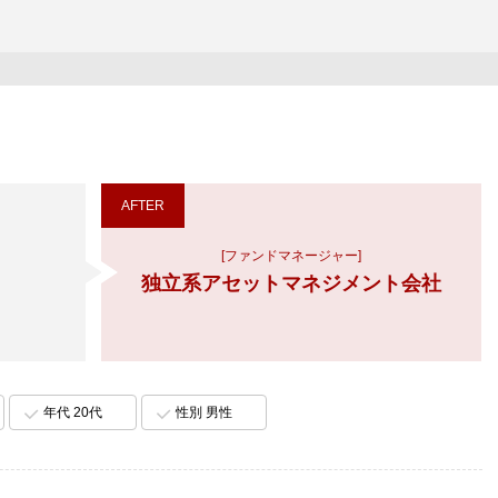
AFTER
[ファンドマネージャー]
独立系アセットマネジメント会社
年代 20代
性別 男性