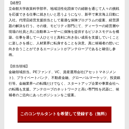
【経歴】
立命館大学政策科学部卒。地域活性化団体での経験を通じて人々の挑戦
を応援できる仕事に就きたいと思うようになり、新卒で東京海上日動に
入社。代理店経営支援担当として最適な保険プログラムの提案、経営課
題の解決を行う。その後、モビリティ部門にて、ディーラーの経営層や
現場の社員と共に自動車ユーザーに保険を提供するビジネスモデルを構
築。仕事を通して一人ひとりと真剣に向き合い成長を支援していくこと
に楽しさを感じ、人材業界に転身することを決意。真に候補者の想いに
向き合うことができるエージェントがアンテロープであると確信し参
画。
【担当領域】
金融領域担当。PEファンド、VC、資産運用会社(アセットマネジメン
ト)、プライベートバンク、不動産金融、グローバルマーケッツ、投資銀
行等。金融業界への転職だけでなく、スタートアップ企業や事業会社へ
の転職も支援。アンテロープのネットワークと高い専門性を武器に、候
補者のご志向にあったポジションをご提案。
このコンサルタントを希望して登録する（無料）