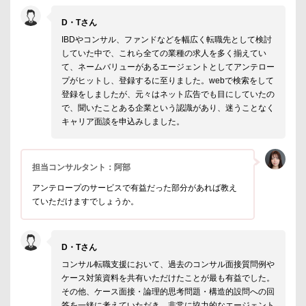
D・Tさん
IBDやコンサル、ファンドなどを幅広く転職先として検討
していた中で、これら全ての業種の求人を多く揃えてい
て、ネームバリューがあるエージェントとしてアンテロー
プがヒットし、登録するに至りました。webで検索をして
登録をしましたが、元々はネット広告でも目にしていたの
で、聞いたことある企業という認識があり、迷うことなく
キャリア面談を申込みしました。
担当コンサルタント：阿部
アンテロープのサービスで有益だった部分があれば教え
ていただけますでしょうか。
D・Tさん
コンサル転職支援において、過去のコンサル面接質問例や
ケース対策資料を共有いただけたことが最も有益でした。
その他、ケース面接・論理的思考問題・構造的設問への回
答を一緒に考えていただき、非常に協力的なエージェント