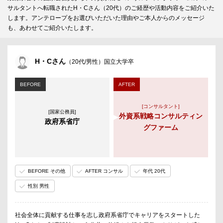
サルタントへ転職されたH・Cさん（20代）のご経歴や活動内容をご紹介いた
します。アンテロープをお選びいただいた理由やご本人からのメッセージ
も、あわせてご紹介いたします。
H・Cさん
（20代/男性）国立大学卒
BEFORE
AFTER
[コンサルタント]
[国家公務員]
外資系戦略コンサルティン
政府系省庁
グファーム
BEFORE その他
AFTER コンサル
年代 20代
性別 男性
社会全体に貢献する仕事を志し政府系省庁でキャリアをスタートした