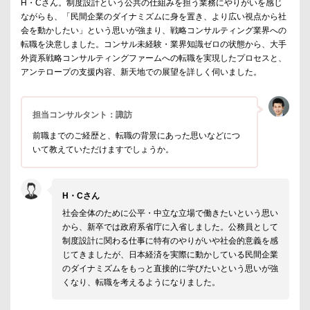
H・Cさん。制度設計という公共の仕組みを担う業務にやりがいを感じ
ながらも、「民間企業のダイナミズムに身を置き、より広い視点から社
会を動かしたい」という思いが強まり、戦略コンサルティング業界への
転職を決意しました。コンサル未経験・業界知識ゼロの状態から、大手
外資系戦略コンサルティングファームへの転職を実現したプロセスと、
アンテロープの支援内容、新天地での展望を詳しく伺いました。
担当コンサルタント：諏訪
前職までのご経歴と、転職の背景にあった思いなどにつ
いて教えていただけますでしょうか。
H・Cさん
社会全体のために公平・中立な立場で働きたいという思い
から、新卒では政府系省庁に入省しました。公務員として
制度設計に関わる仕事に特有のやりがいや社会的意義を感
じてきましたが、日本経済を実際に動かしている民間企業
のダイナミズムをもっと直接的に学びたいという思いが強
くなり、転職を考えるようになりました。