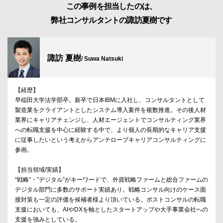
この事例を担当したのは、
弊社コンサルタントの諏訪夏樹です
諏訪 夏樹
/ Suwa Natsuki
【経歴】
早稲田大学法学部卒。新卒で日本IBMに入社し、コンサルタントとして
製造業をクライアントとしたシステム導入案件を複数推進。その後人材
業界にキャリアチェンジし、人材エージェントでコンサルティング業界
への転職支援を中心に経験する中で、より個人の長期的なキャリア支援
に従事したいという考えからアンテロープキャリアコンサルティングに
参画。
【担当領域/実績】
“戦略”・”デジタル”がキーワードで、外資戦略ファームと総合ファームの
デジタル部門に多数のサポート実績あり。戦略コンサル向けのケース面
接対策も一定の評価を候補者様より頂いている。ポストコンサルの転職
支援においても、AIやDXを軸としたスタートアップや大手事業会社への
支援を強みとしている。