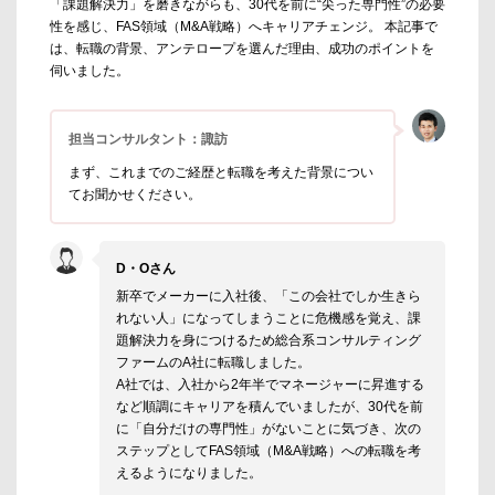
「課題解決力」を磨きながらも、30代を前に“尖った専門性”の必要
性を感じ、FAS領域（M&A戦略）へキャリアチェンジ。 本記事で
は、転職の背景、アンテロープを選んだ理由、成功のポイントを
伺いました。
担当コンサルタント：諏訪
まず、これまでのご経歴と転職を考えた背景につい
てお聞かせください。
D・Oさん
新卒でメーカーに入社後、「この会社でしか生きら
れない人」になってしまうことに危機感を覚え、課
題解決力を身につけるため総合系コンサルティング
ファームのA社に転職しました。
A社では、入社から2年半でマネージャーに昇進する
など順調にキャリアを積んでいましたが、30代を前
に「自分だけの専門性」がないことに気づき、次の
ステップとしてFAS領域（M&A戦略）への転職を考
えるようになりました。