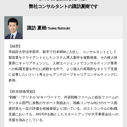
弊社コンサルタントの諏訪夏樹です
諏訪 夏樹
/ Suwa Natsuki
【経歴】
早稲田大学法学部卒。新卒で日本IBMに入社し、コンサルタントとして
製造業をクライアントとしたシステム導入案件を複数推進。その後人材
業界にキャリアチェンジし、人材エージェントでコンサルティング業界
への転職支援を中心に経験する中で、より個人の長期的なキャリア支援
に従事したいという考えからアンテロープキャリアコンサルティングに
参画。
【担当領域/実績】
“戦略”・”デジタル”がキーワードで、外資戦略ファームと総合ファームの
デジタル部門に多数のサポート実績あり。戦略コンサル向けのケース面
接対策も一定の評価を候補者様より頂いている。ポストコンサルの転職
支援においても、AIやDXを軸としたスタートアップや大手事業会社への
支援を強みとしている。