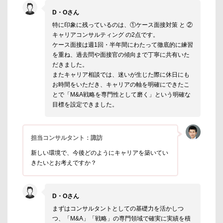
D・Oさん
特に印象に残っているのは、①ケース面接対策 と ②
キャリアコンサルティング の2点です。
ケース面接は週1回・半年間にわたって徹底的に練習
を重ね、過去問や面接官の傾向まで丁寧に共有いた
だきました。
またキャリア相談では、迷いが生じた際に休日にも
お時間をいただき、キャリアの軸を明確にできたこ
とで「M&A戦略を専門性として磨く」という明確な
目標を設定できました。
担当コンサルタント：諏訪
新しい環境で、今後どのようにキャリアを築いてい
きたいとお考えですか？
D・Oさん
まずはコンサルタントとしての基礎力を活かしつ
つ、「M&A」「戦略」の専門領域で確実に実績を積