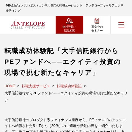
PE/金融/コンサル/ポストコンサル専門の転職エージェント アンテロープキャリアコンサ
ルティング
無料登録・
募集中の
転職相談
セミナー
転職成功体験記「大手信託銀行から
PEファンドへ──エクイティ投資の
現場で挑む新たなキャリア」
HOME
転職支援サービス
転職成功体験記
大手信託銀行からPEファンドへ──エクイティ投資の現場で挑む新たなキャリ
ア
大手信託銀行のプロダクト系ファイナンス業務から、PEファンドのアソシエ
イトへ転職されたS・Tさん（20代）のご経歴や活動内容をご紹介いたしま
す。アンテロープをお選びいただいた理由やご本人からのメッセージも、あ