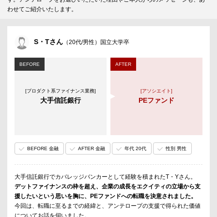
わせてご紹介いたします。
S・Tさん
（20代/男性）国立大学卒
BEFORE
AFTER
[プロダクト系ファイナンス業務]
[アソシエイト]
大手信託銀行
PEファンド
BEFORE 金融
AFTER 金融
年代 20代
性別 男性
大手信託銀行でカバレッジバンカーとして経験を積まれたT・Yさん。
デットファイナンスの枠を超え、企業の成長をエクイティの立場から支
援したいという思いを胸に、PEファンドへの転職を決意されました。
今回は、転職に至るまでの経緯と、アンテロープの支援で得られた価値
についてお話を伺いました。