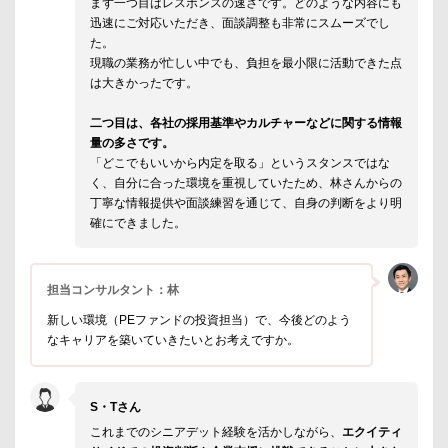
まず一つ目はレスポンスの速さです。どのような内容にも
迅速にご対応いただき、面談調整も非常にスムーズでし
た。
現職の業務が忙しい中でも、負担を最小限に活動できた点
は大きかったです。
二つ目は、各社の採用基準やカルチャーなどに関する情報
量の多さです。
「どこでもいいから内定を取る」というスタンスではな
く、自分に合った環境を重視していたため、林さんからの
丁寧な情報提供や面談練習を通じて、自身の判断をより明
確にできました。
担当コンサルタント：林
新しい環境（PEファンドの投資担当）で、今後どのよう
なキャリアを築いていきたいとお考えですか。
S・Tさん
これまでのシニアデット経験を活かしながら、
エクイティ