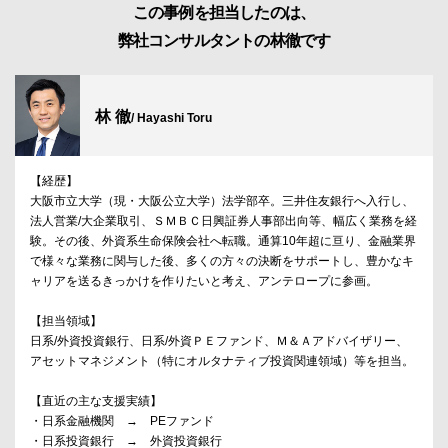
この事例を担当したのは、
弊社コンサルタントの林徹です
林 徹
/ Hayashi Toru
【経歴】
大阪市立大学（現・大阪公立大学）法学部卒。三井住友銀行へ入行し、
法人営業/大企業取引、ＳＭＢＣ日興証券人事部出向等、幅広く業務を経
験。その後、外資系生命保険会社へ転職。通算10年超に亘り、金融業界
で様々な業務に関与した後、多くの方々の決断をサポートし、豊かなキ
ャリアを送るきっかけを作りたいと考え、アンテロープに参画。
【担当領域】
日系/外資投資銀行、日系/外資ＰＥファンド、Ｍ＆Ａアドバイザリー、
アセットマネジメント（特にオルタナティブ投資関連領域）等を担当。
【直近の主な支援実績】
・日系金融機関 → PEファンド
・日系投資銀行 → 外資投資銀行