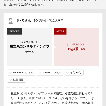
も、あわせてご紹介いたします。
S・Cさん
（30代/男性）私立大学卒
BEFORE
AFTER
[コンサルタント]
[コンサルタント]
独立系コンサルティングフ
Big4系FAS
ァーム
BEFORE コンサル
AFTER コンサル
年代 30代
性別 男性
独立系コンサルティングファームで幅広い経営支援に携わってき
たS・Cさん。経営に近いテーマにやりがいを感じる一方で、「よ
り専門性を高めたい」という思いから、市場拡大が続くM&A領域