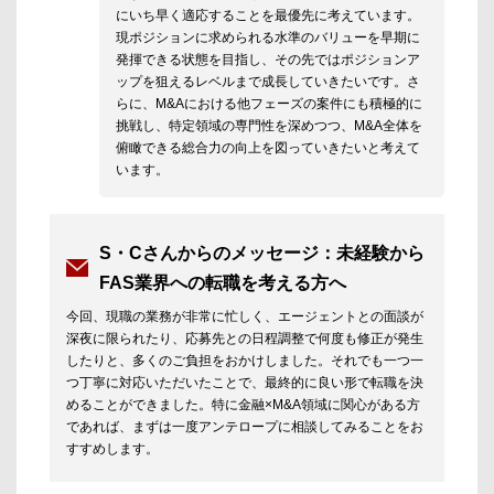
にいち早く適応することを最優先に考えています。
現ポジションに求められる水準のバリューを早期に
発揮できる状態を目指し、その先ではポジションア
ップを狙えるレベルまで成長していきたいです。さ
らに、M&Aにおける他フェーズの案件にも積極的に
挑戦し、特定領域の専門性を深めつつ、M&A全体を
俯瞰できる総合力の向上を図っていきたいと考えて
います。
S・Cさんからのメッセージ：未経験から
FAS業界への転職を考える方へ
今回、現職の業務が非常に忙しく、エージェントとの面談が
深夜に限られたり、応募先との日程調整で何度も修正が発生
したりと、多くのご負担をおかけしました。それでも一つ一
つ丁寧に対応いただいたことで、最終的に良い形で転職を決
めることができました。特に金融×M&A領域に関心がある方
であれば、まずは一度アンテロープに相談してみることをお
すすめします。