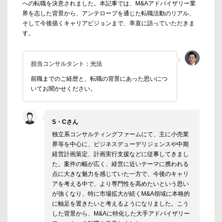
への転職を決意されました。本記事では、M&Aアドバイザリー業
界を志した背景から、アンテロープを通じた転職活動のリアル、
そして今後描くキャリアビジョンまで、率直に語っていただきま
す。
担当コンサルタント：光法
前職までのご経歴と、転職の背景にあった思いにつ
いてお聞かせください。
S・Cさん
独立系コンサルティングファームにて、主に小売業
界等を中心に、ビジネスデューデリジェンスや中期
経営計画策定、計画実行支援などに従事してきまし
た。案件の幅が広く、経営に近いテーマに携われる
点に大きな魅力を感じていた一方で、今後のキャリ
アを考える中で、より専門性を高めたいという思い
が強くなり、特に市場拡大が続くM&A領域に本格的
に軸足を置きたいと考えるようになりました。こう
した背景から、M&Aに特化した大手アドバイザリー