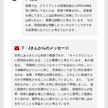
前職では、クライアントの現場目線からIPOやM&A
等に関与してきたため、現場で実務を行い、温度感
を感じてきたことは証券会社に在籍していただけで
は得られない、貴重な経験だと考えています。 その
ため、現場目線を理解したコンサルティングができ
る従業員になりたいと考えております。
T・Jさんからのメッセージ
非常にありきたりな内容で僭越ですが、「キャリアビジョン
に実現性を持たせる」ことが重要だと考えています。 私の場
合は、「長期的にどのようなキャリアを歩みたいのか」とい
う抽象的なビジョンに対し、具体的にいつまでに何を達成す
るのか、短期・中期的な目標を設定し、どのように達成する
のかを明確化させることに留意していました。 また、「なぜ
当社なのか」という問いを特に突き詰めて準備しました。 仮
に面接中に自分の目標やビジョン、認識と、面接官からの説
明・回答に齟齬を感じた場合は、しっかりと質問して認識を
すり合わせ、疑問をあとに残さないようにその場で潰し込み
を行ったことも有益だったと考えています。