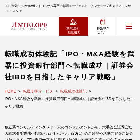
PE/金融/コンサル/ポストコンサル専門の転職エージェント アンテロープキャリアコンサ
ルティング
無料登録・
募集中の
転職相談
セミナー
転職成功体験記「IPO・M&A経験を武
器に投資銀行部門へ転職成功｜証券会
社IBDを目指したキャリア戦略」
HOME
転職支援サービス
転職成功体験記
IPO・M&A経験を武器に投資銀行部門へ転職成功｜証券会社IBDを目指したキ
ャリア戦略
独立系コンサルティングファームのコンサルタントから、大手総合証券会社
の株式引受業務へ転職されたT・Jさん（20代）のご経歴や活動内容をご紹介
いたします。アンテロープをお選びいただいた理由やご本人からのメッセー