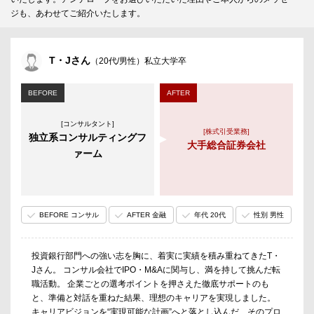
ジも、あわせてご紹介いたします。
T・Jさん
（20代/男性）私立大学卒
BEFORE
AFTER
[コンサルタント]
[株式引受業務]
独立系コンサルティングフ
大手総合証券会社
ァーム
BEFORE コンサル
AFTER 金融
年代 20代
性別 男性
投資銀行部門への強い志を胸に、着実に実績を積み重ねてきたT・
Jさん。 コンサル会社でIPO・M&Aに関与し、満を持して挑んだ転
職活動。 企業ごとの選考ポイントを押さえた徹底サポートのも
と、準備と対話を重ねた結果、理想のキャリアを実現しました。
キャリアビジョンを“実現可能な計画”へと落とし込んだ、そのプロ