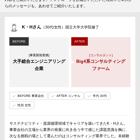
らのメッセージも、あわせてご紹介いたします。
K・Hさん
（30代/女性）国立大学大学院修了
BEFORE
AFTER
[事業開発業務]
[コンサルタント]
大手総合エンジニアリング
Big4系コンサルティング
企業
ファーム
BEFORE 事業会社
AFTER コンサル
年代 30代
性別 女性
サステナビリティ・資源循環領域でキャリアを築いてきたK・Hさん。
事業会社の立場から業界の発展に向き合う中で感じた課題意識を胸に、
次なる挑戦の場として選んだのはコンサルティング業界でした。未経験