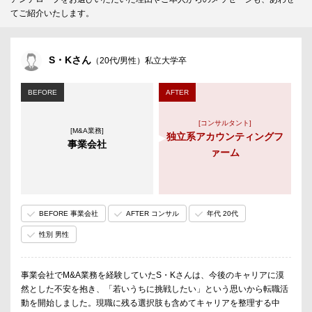
てご紹介いたします。
S・Kさん
（20代/男性）私立大学卒
BEFORE
AFTER
[コンサルタント]
[M&A業務]
独立系アカウンティングフ
事業会社
ァーム
BEFORE 事業会社
AFTER コンサル
年代 20代
性別 男性
事業会社でM&A業務を経験していたS・Kさんは、今後のキャリアに漠
然とした不安を抱き、「若いうちに挑戦したい」という思いから転職活
動を開始しました。現職に残る選択肢も含めてキャリアを整理する中