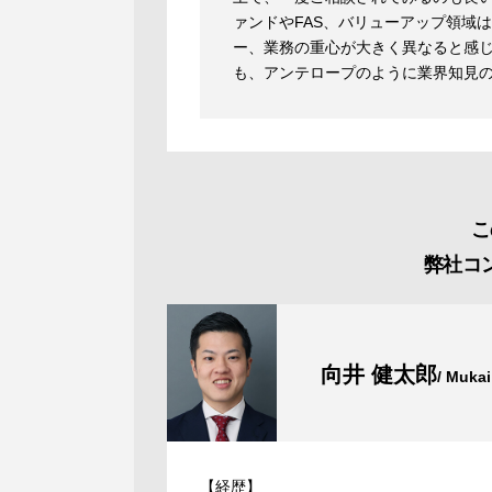
ァンドやFAS、バリューアップ領域
ー、業務の重心が大きく異なると感
も、アンテロープのように業界知見
こ
弊社コ
向井 健太郎
/ Mukai
【経歴】