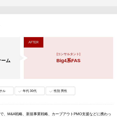
了
AFTER
[コンサルタント]
ァーム
Big4系FAS
ンサル
年代 30代
性別 男性
で、M&A戦略、新規事業戦略、カーブアウトPMO支援などに携わっ