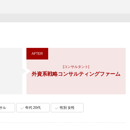
AFTER
[コンサルタント]
外資系戦略コンサルティングファーム
ンサル
年代 20代
性別 女性