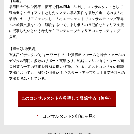
【経歴】
早稲田大学法学部卒。新卒で日本IBMに入社し、コンサルタントとして
製造業をクライアントとしたシステム導入案件を複数推進。その後人材
業界にキャリアチェンジし、人材エージェントでコンサルティング業界
への転職支援を中心に経験する中で、より個人の長期的なキャリア支援
に従事したいという考えからアンテロープキャリアコンサルティングに
参画。
【担当領域/実績】
“戦略”・”デジタル”がキーワードで、外資戦略ファームと総合ファームの
デジタル部門に多数のサポート実績あり。戦略コンサル向けのケース面
接対策も一定の評価を候補者様より頂いている。ポストコンサルの転職
支援においても、AIやDXを軸としたスタートアップや大手事業会社への
支援を強みとしている。
このコンサルタントを希望して登録する（無料）
コンサルタントの詳細を見る