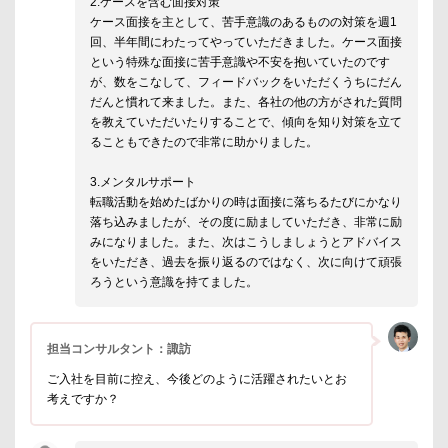
2.ケースを含む面接対策
ケース面接を主として、苦手意識のあるものの対策を週1
回、半年間にわたってやっていただきました。ケース面接
という特殊な面接に苦手意識や不安を抱いていたのです
が、数をこなして、フィードバックをいただくうちにだん
だんと慣れて来ました。また、各社の他の方がされた質問
を教えていただいたりすることで、傾向を知り対策を立て
ることもできたので非常に助かりました。
3.メンタルサポート
転職活動を始めたばかりの時は面接に落ちるたびにかなり
落ち込みましたが、その度に励ましていただき、非常に励
みになりました。また、次はこうしましょうとアドバイス
をいただき、過去を振り返るのではなく、次に向けて頑張
ろうという意識を持てました。
担当コンサルタント：諏訪
ご入社を目前に控え、今後どのように活躍されたいとお
考えですか？