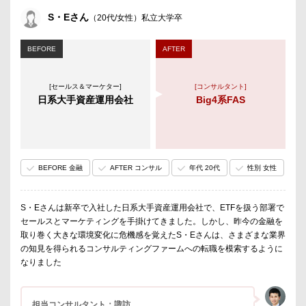
S・Eさん
（20代/女性）私立大学卒
BEFORE
AFTER
[セールス＆マーケター]
[コンサルタント]
日系大手資産運用会社
Big4系FAS
BEFORE 金融
AFTER コンサル
年代 20代
性別 女性
S・Eさんは新卒で入社した日系大手資産運用会社で、ETFを扱う部署で
セールスとマーケティングを手掛けてきました。しかし、昨今の金融を
取り巻く大きな環境変化に危機感を覚えたS・Eさんは、さまざまな業界
の知見を得られるコンサルティングファームへの転職を模索するように
なりました
担当コンサルタント：諏訪