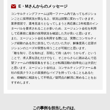
E・Mさんからのメッセージ
コンサルティングファームは同一ファーム内であってもポジショ
ンごとに採用状況が異なる上、状況は頻繁に変わっていきます。
業界慣習で、選考見送りとなってしまうと再応募に1年程度のイン
ターバルを要求されることが多いため、エージェント会社を利用
して応募前に最新の採用状況を確認した方が良いと思います。
また、エージェント会社を利用する際には、実際にコンサルティ
ング経験のある方に担当していただいた方が、解像度高く志望ポ
ジションのニーズや実態を伺うことが可能だと思います。
「敵を知り、己を知れば、百戦して殆（あや）うからず」という
ことで、求人票を読むだけでなく、そこからさらに踏み込んで志
望ファームの情報収集をすることが転職活動の効率化には大切だ
と思います。エージェント会社は、コンサルティングファーム各
社の役員クラスとの直接的なパイプを持っていることもあるた
め、積極的に相談をして不明点／疑問点の解消に努めることをお
すすめします。
この事例を担当したのは、