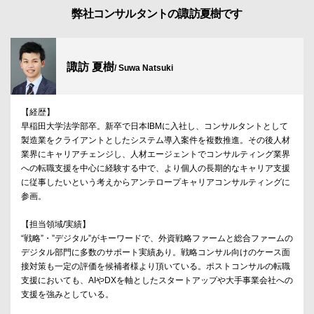
弊社コンサルタントの諏訪夏樹です
諏訪 夏樹
/ Suwa Natsuki
【経歴】
早稲田大学法学部卒。新卒で日本IBMに入社し、コンサルタントとして
製造業をクライアントとしたシステム導入案件を複数推進。その後人材
業界にキャリアチェンジし、人材エージェントでコンサルティング業界
への転職支援を中心に経験する中で、より個人の長期的なキャリア支援
に従事したいという考えからアンテロープキャリアコンサルティングに
参画。
【担当領域/実績】
“戦略”・”デジタル”がキーワードで、外資戦略ファームと総合ファームの
デジタル部門に多数のサポート実績あり。戦略コンサル向けのケース面
接対策も一定の評価を候補者様より頂いている。ポストコンサルの転職
支援においても、AIやDXを軸としたスタートアップや大手事業会社への
支援を強みとしている。