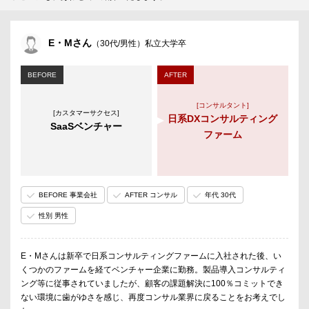
E・Mさん
（30代/男性）私立大学卒
BEFORE
AFTER
[コンサルタント]
[カスタマーサクセス]
日系DXコンサルティング
SaaSベンチャー
ファーム
BEFORE 事業会社
AFTER コンサル
年代 30代
性別 男性
E・Mさんは新卒で日系コンサルティングファームに入社された後、い
くつかのファームを経てベンチャー企業に勤務。製品導入コンサルティ
ング等に従事されていましたが、顧客の課題解決に100％コミットでき
ない環境に歯がゆさを感じ、再度コンサル業界に戻ることをお考えでし