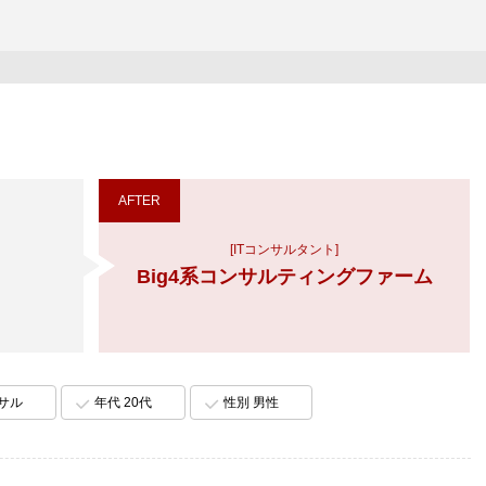
AFTER
[ITコンサルタント]
Big4系コンサルティングファーム
ンサル
年代 20代
性別 男性