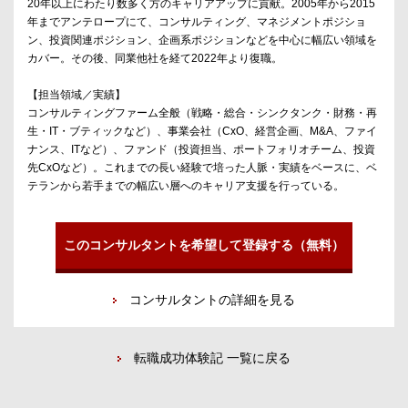
20年以上にわたり数多く方のキャリアアップに貢献。2005年から2015
年までアンテロープにて、コンサルティング、マネジメントポジショ
ン、投資関連ポジション、企画系ポジションなどを中心に幅広い領域を
カバー。その後、同業他社を経て2022年より復職。
【担当領域／実績】
コンサルティングファーム全般（戦略・総合・シンクタンク・財務・再
生・IT・ブティックなど）、事業会社（CxO、経営企画、M&A、ファイ
ナンス、ITなど）、ファンド（投資担当、ポートフォリオチーム、投資
先CxOなど）。これまでの長い経験で培った人脈・実績をベースに、ベ
テランから若手までの幅広い層へのキャリア支援を行っている。
このコンサルタントを希望して登録する（無料）
コンサルタントの詳細を見る
転職成功体験記 一覧に戻る