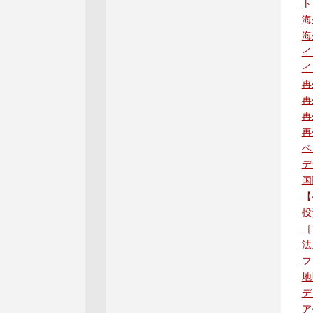
ト
海
海
イ
イ
再
再
再
再
ベ
デ
国
【
投
［
法
フ
地
デ
ア