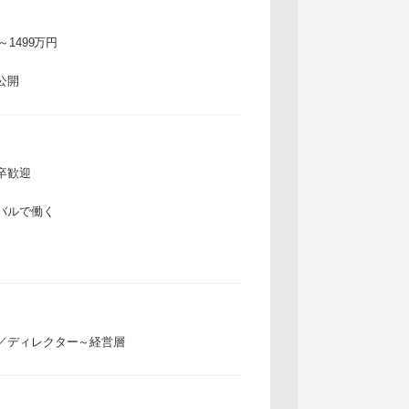
万～1499万円
公開
卒歓迎
バルで働く
／ディレクター～経営層