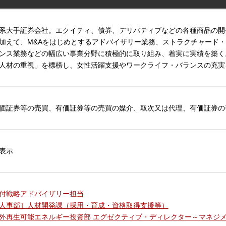
系大手証券会社。エクイティ、債券、デリバティブなどの各種商品の開
加えて、M&Aをはじめとするアドバイザリー業務、ストラクチャード
ンス業務などの幅広い事業分野に積極的に取り組み、着実に実績を築く
人材の重視」を標榜し、女性活躍支援やワークライフ・バランスの充実
価証券等の売買、有価証券等の売買の媒介、取次又は代理、有価証券の
表示
付戦略アドバイザリー担当
人事部］人材開発課（採用・育成・資格取得支援等）
外再生可能エネルギー投資部 エグゼクティブ・ディレクター～マネジ