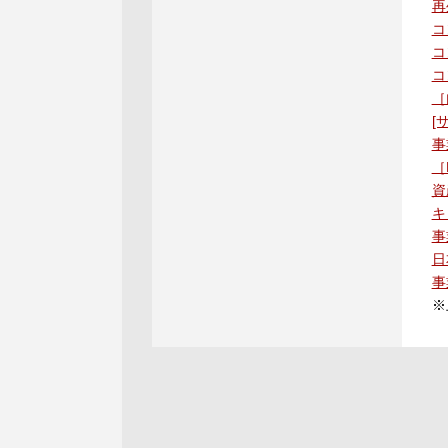
再
コ
コ
コ
［
[
事
［
資
キ
事
日
事
※