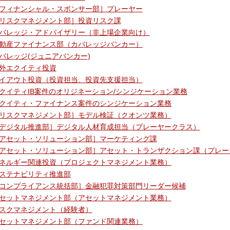
フィナンシャル・スポンサー部］プレーヤー
リスクマネジメント部］投資リスク課
バレッジ・アドバイザリー（非上場企業向け）
動産ファイナンス部（カバレッジバンカー）
バレッジ(ジュニアバンカー)
外エクイティ投資
イアウト投資（投資担当、投資先支援担当）
クイティIB案件のオリジネーション/シンジケーション業務
クイティ・ファイナンス案件のシンジケーション業務
リスクマネジメント部］モデル検証（クオンツ業務）
デジタル推進部］デジタル人材育成担当（プレーヤークラス）
アセット・ソリューション部］マーケティング課
アセット・ソリューション部］アセット・トランザクション課（プレー
ネルギー関連投資（プロジェクトマネジメント業務）
ステナビリティ推進部
コンプライアンス統括部］金融犯罪対策部門リーダー候補
セットマネジメント部（アセットマネジメント業務）
スクマネジメント（経験者）
セットマネジメント部（ファンド関連業務）