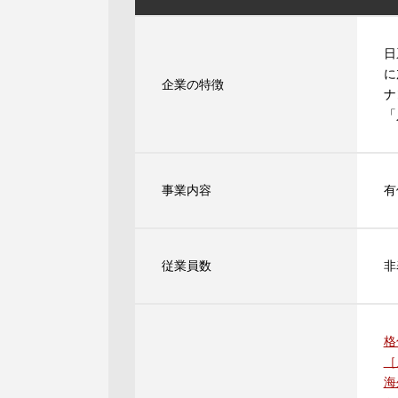
日
に
企業の特徴
ナ
「
事業内容
有
従業員数
非
格
［
海