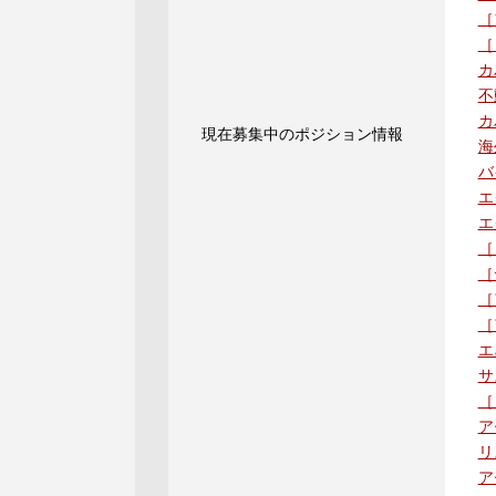
［
［
カ
不
カ
現在募集中のポジション情報
海
バ
エ
エ
［
［
［
［
エ
サ
［
ア
リ
ア