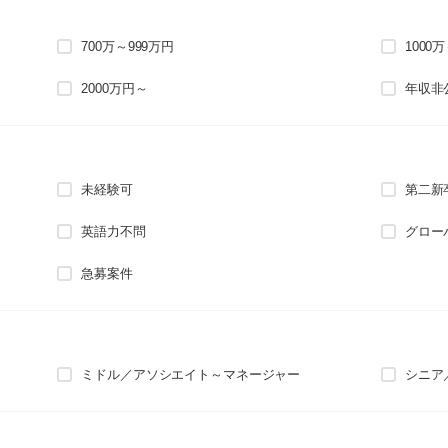
700万～999万円
1000
2000万円～
年収非
未経験可
第二新
英語力不問
グロー
急募案件
ミドル／アソシエイト～マネージャー
シニア