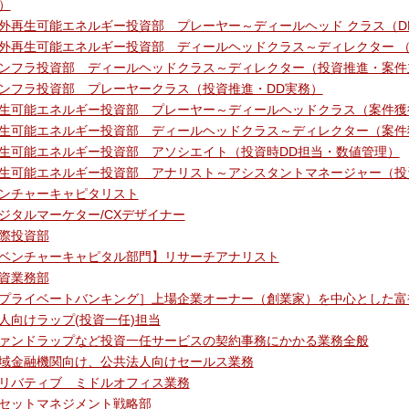
）
外再生可能エネルギー投資部 プレーヤー～ディールヘッド クラス（D
外再生可能エネルギー投資部 ディールヘッドクラス～ディレクター （
ンフラ投資部 ディールヘッドクラス～ディレクター（投資推進・案件
ンフラ投資部 プレーヤークラス（投資推進・DD実務）
生可能エネルギー投資部 プレーヤー～ディールヘッドクラス（案件獲
生可能エネルギー投資部 ディールヘッドクラス～ディレクター（案件
生可能エネルギー投資部 アソシエイト（投資時DD担当・数値管理）
生可能エネルギー投資部 アナリスト～アシスタントマネージャー（投
ンチャーキャピタリスト
ジタルマーケター/CXデザイナー
際投資部
ベンチャーキャピタル部門】リサーチアナリスト
資業務部
プライベートバンキング］上場企業オーナー（創業家）を中心とした富
人向けラップ(投資一任)担当
ァンドラップなど投資一任サービスの契約事務にかかる業務全般
域金融機関向け、公共法人向けセールス業務
リバティブ ミドルオフィス業務
セットマネジメント戦略部