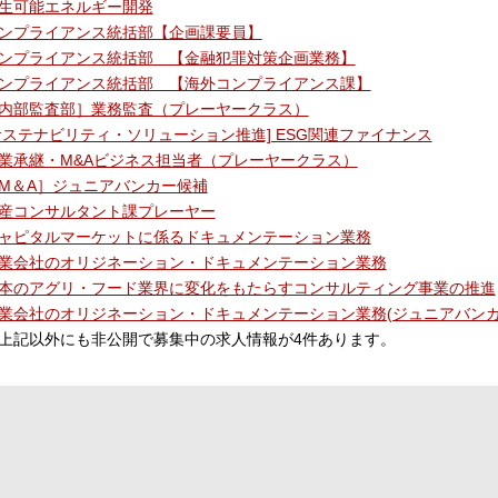
生可能エネルギー開発
ンプライアンス統括部【企画課要員】
ンプライアンス統括部 【金融犯罪対策企画業務】
ンプライアンス統括部 【海外コンプライアンス課】
内部監査部］業務監査（プレーヤークラス）
サステナビリティ・ソリューション推進] ESG関連ファイナンス
業承継・M&Aビジネス担当者（プレーヤークラス）
M＆A］ジュニアバンカー候補
産コンサルタント課プレーヤー
ャピタルマーケットに係るドキュメンテーション業務
業会社のオリジネーション・ドキュメンテーション業務
本のアグリ・フード業界に変化をもたらすコンサルティング事業の推進
業会社のオリジネーション・ドキュメンテーション業務(ジュニアバンカ
上記以外にも非公開で募集中の求人情報が
4
件あります。