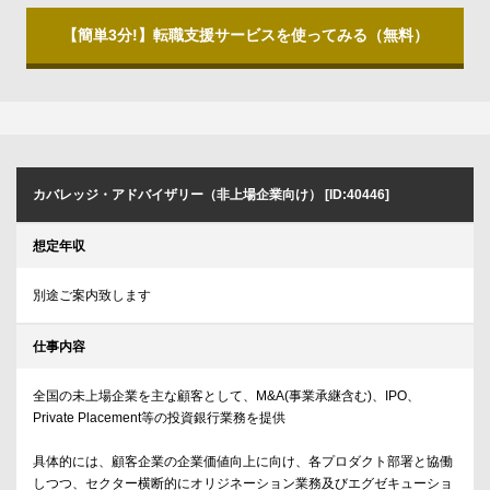
【簡単3分!】転職支援サービスを使ってみる（無料）
カバレッジ・アドバイザリー（非上場企業向け） [ID:40446]
想定年収
別途ご案内致します
仕事内容
全国の未上場企業を主な顧客として、M&A(事業承継含む)、IPO、
Private Placement等の投資銀行業務を提供
具体的には、顧客企業の企業価値向上に向け、各プロダクト部署と協働
しつつ、セクター横断的にオリジネーション業務及びエグゼキューショ