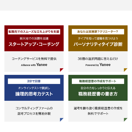
企画、新規事業開発、営業出身など
投資に関する多岐に渡るスキルが身
・業務フロー構築・改善
幅広く歓迎（ある程度認知度のある
に付く。
・決算業務支援（月次・四半期・
企業の方だと尚歓迎）
度）