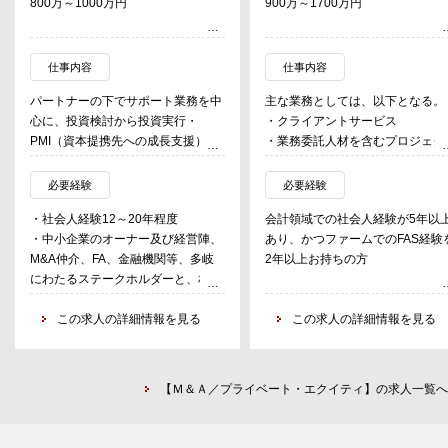
800万～1000万円
900万～1700万円
仕事内容
仕事内容
パートナーの下でサポート業務を中
主な業務としては、以下となる。
心に、投資検討から投資実行・
・クライアントサービス
PMI（資本提携先への成長支援）、
・業務委託人材を含むプロジェク
及び最終的な資本提携先売却までの
チームのマネジメント
投資業務全般を担当する。
・営業（課題把握→提案）
必要経験
必要経験
・社内活動（営業企画、営業管理
・社会人経験12～20年程度
会計領域での社会人経験が5年以
・資本提携候補先の企業価値評価
採用活動、ナレッジ展開）
・中小企業のオーナー及び経営陣、
あり、かつファームでのFAS経験
・資本提携候補先の買収時監査の一
M&A仲介、FA、金融機関等、多岐
2年以上お持ちの方
部（弁護士・会計士・ビジネスコン
なお、クライアントサービスの主
にわたるステークホルダーと、相互
サルタントとのやり取りなど）を担
業務内容は以下の通り。
の立場を理解した上で発展的なコミ
当
・財務デューデリジェンス
ュニケーションが取れる方
この求人の詳細情報を見る
この求人の詳細情報を見る
・資本提携先に対するハンズオンに
・株価算定業務
・中小企業の投資手法を積極的に学
よる経営支援
・PMI（経営統合）支援
ぶ意欲の高い方
・資本提携先売却に関する業務の一
・事業計画策定支援
・数値感覚のある方
部を担当
・IPOコンサルティング
【Ｍ＆Ａ／プライベート・エクイティ】の求人一覧へ
・事業会社や商社、ベンチャー企業
・内部統制導入・運用支援
などの出身者
短期間で中小企業投資の全業務を担
・監査対応支援
・マーケティング、営業企画、経営
当することができるため、中小企業
・開示書類作成支援