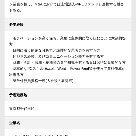
ン業務を担う。M&Aにおいては上場法人やPEファンドと連携する機会
もある。
必要経験
・モチベーションを高く保ち、業務に主体的に取り組むことに意欲的な
方
・目的に沿う的確な分析力と論理的な思考力を有する方
・ビジネス経験、及びコミュニケーション能力を有する方
・財務・会計・法務・税務等の専門知識を有する又は習得に意欲的な方
・基本的なPCスキル(Excel、Word、PowerPoint等を使って資料作成が
出来る方
・証券外務員資格一種(入社後の取得可)
予定勤務地
東京都千代田区
企業名