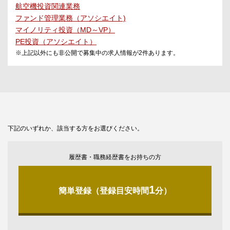
航空機投資関連業務
ファンド管理業務（アソシエイト)
マイノリティ投資（MD～VP）
PE投資（アソシエイト）
※上記以外にも非公開で募集中の求人情報が
2
件あります。
下記のいずれか、該当する方をお選びください。
履歴書・職務経歴書をお持ちの方
1
簡単登録（登録目安時間
分）